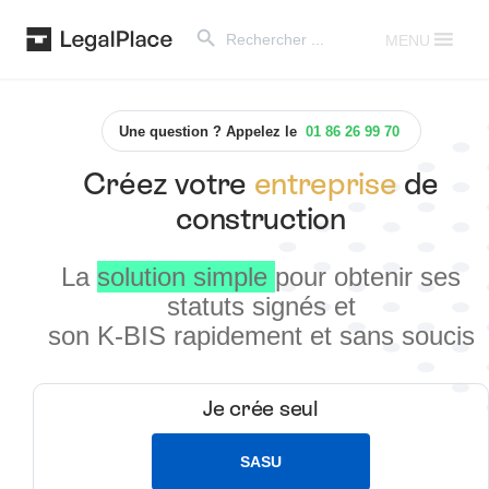
Search Button
Search
for:
MENU
Une question ? Appelez le
01 86 26 99 70
Créez votre
entreprise
de
construction
La
solution simple
pour obtenir ses
statuts signés et
son K-BIS rapidement et sans soucis
Je crée seul
SASU