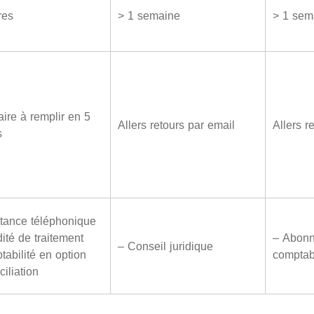
res
> 1 semaine
> 1 sem
ire à remplir en 5
Allers retours par email
Allers r
s
tance téléphonique
ité de traitement
– Abonn
– Conseil juridique
abilité en option
comptab
ciliation