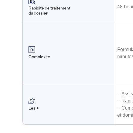
48 heu
Rapidité de traitement
du dossier
Formula
minute
Complexité
– Assis
– Rapid
– Compt
Les +
et domi