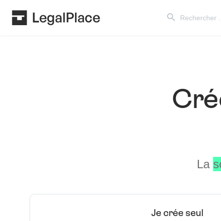
Search Button
Search
for:
Cré
La
s
Je crée seul