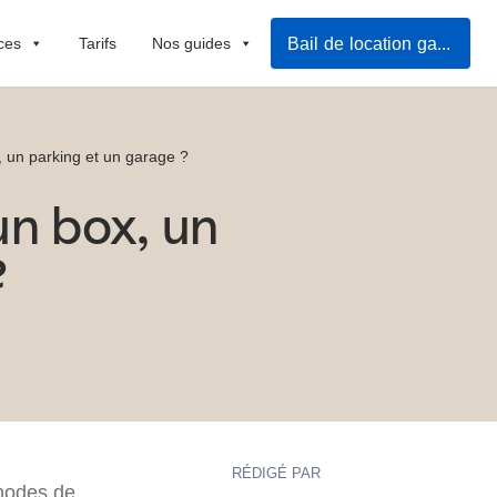
Bail de location garage et parking
ces
Tarifs
Nos guides
, un parking et un garage ?
un box, un
?
RÉDIGÉ PAR
 modes de