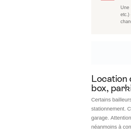
Une r
etc.)
chan
Location 
box, park
Certains bailleur
stationnement. Ce
garage. Attention
néanmoins à cons