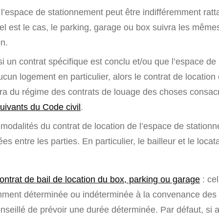
, l’espace de stationnement peut être indifféremment rat
el est le cas, le parking, garage ou box suivra les même
on.
i un contrat spécifique est conclu et/ou que l’espace de
cun logement en particulier, alors le contrat de location
ra du régime des contrats de louage des choses consac
suivants du Code civil
.
 modalités du contrat de location de l’espace de station
s entre les parties. En particulier, le bailleur et le locat
ontrat de bail de location du box, parking ou garage
: cel
emment déterminée ou indéterminée à la convenance des pa
seillé de prévoir une durée déterminée. Par défaut, si