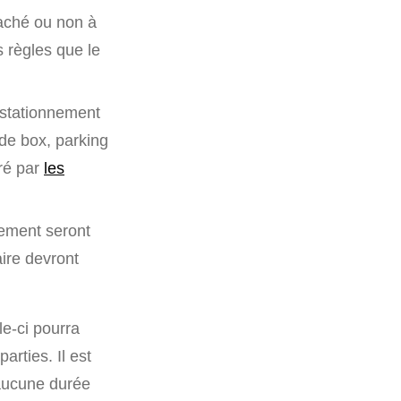
taché ou non à
s règles que le
 stationnement
 de box, parking
ré par
les
nement seront
aire devront
le-ci pourra
rties. Il est
 aucune durée