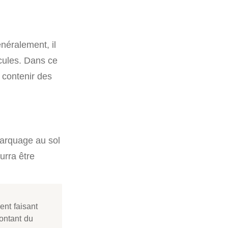
néralement, il
icules. Dans ce
t contenir des
marquage au sol
urra être
ent faisant
ntant du