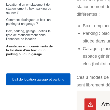
Location d’un emplacement de
stationnement de
stationnement : box, parking ou
garage ?
différentes :
Comment distinguer un box, un
parking et un garage ?
Box : emplace
Box, parking, garage : définir le
Parking : pla
type de stationnement dans
l’annonce de location
située dans u
Avantages et inconvénients de
Garage : plac
la location d’un box, d’un
parking ou d’un garage
espace généra
clos (habitati
Ces 3 modes de s
Bail de location garage et parking
sont librement dé