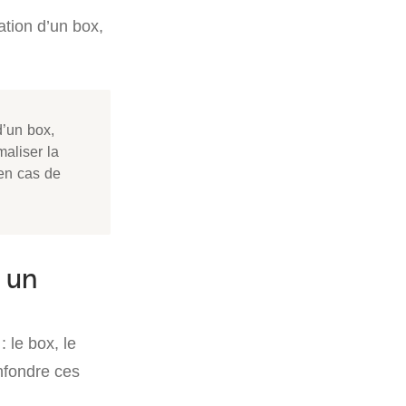
ation d’un box,
d’un box,
maliser la
 en cas de
 un
 le box, le
nfondre ces