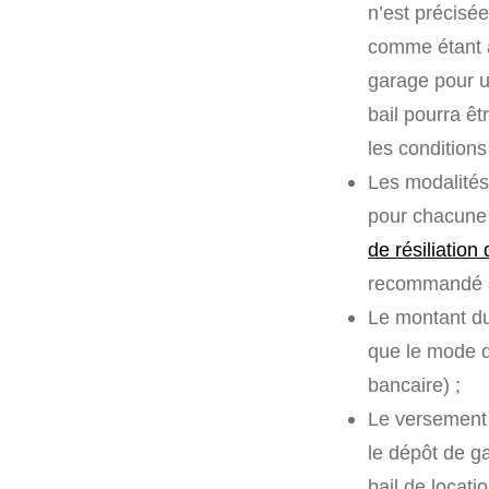
n’est précisée
comme étant à
garage pour u
bail pourra êt
les conditions
Les modalités
pour chacune 
de résiliation
recommandé a
Le montant du 
que le mode d
bancaire) ;
Le versement
le dépôt de ga
bail de locati