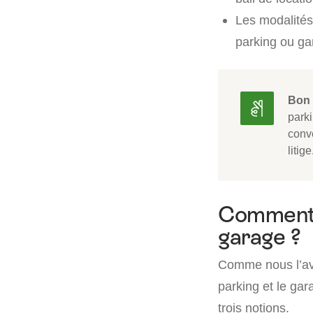
Les modalités
parking ou ga
Bon 
park
conve
litige
Comment d
garage ?
Comme nous l’avon
parking et le ga
trois notions.