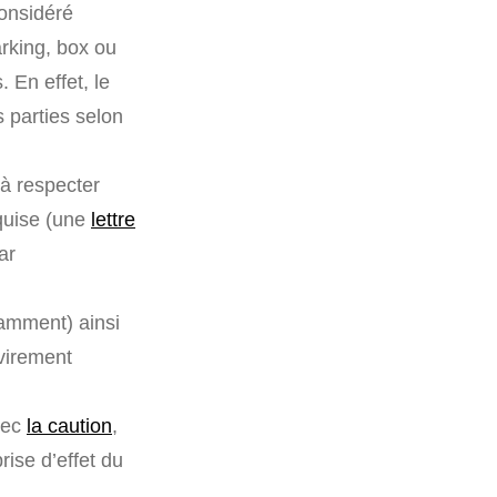
considéré
rking, box ou
En effet, le
s parties selon
à respecter
equise (une
lettre
ar
tamment) ainsi
virement
vec
la caution
,
rise d’effet du