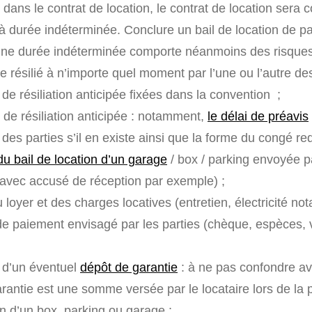
 dans le contrat de location, le contrat de location sera 
 durée indéterminée. Conclure un bail de location de pa
ne durée indéterminée comporte néanmoins des risques. 
re résilié à n’importe quel moment par l’une ou l’autre de
 de résiliation anticipée fixées dans la convention ;
 de résiliation anticipée : notamment,
le délai de préavis
des parties s’il en existe ainsi que la forme du congé r
 du bail de location d’un garage
/ box / parking envoyée p
vec accusé de réception par exemple) ;
loyer et des charges locatives (entretien, électricité no
e paiement envisagé par les parties (chèque, espèces, 
 d’un éventuel
dépôt de garantie
: à ne pas confondre a
rantie est une somme versée par le locataire lors de la p
on d’un box, parking ou garage ;