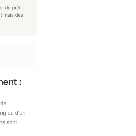
e, de prêt,
nt mais des
ent :
 de
king ou d’un
ns sont