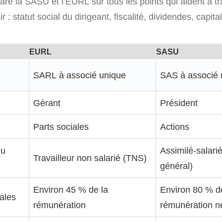
re la SASU et l’EURL sur tous les points qui aident à t
: statut social du dirigeant, fiscalité, dividendes, capita
EURL
SASU
SARL à associé unique
SAS à associé 
Gérant
Président
Parts sociales
Actions
du
Assimilé-salari
Travailleur non salarié (TNS)
général)
Environ 45 % de la
Environ 80 % d
iales
rémunération
rémunération n