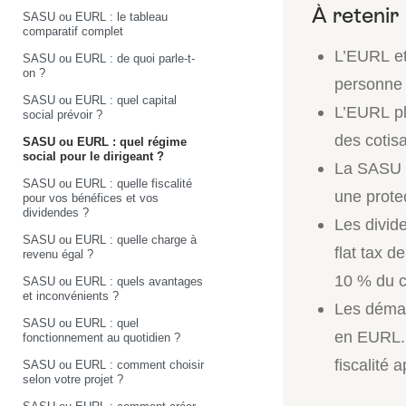
SASU ou EURL : le tableau
comparatif complet
L’EURL et
SASU ou EURL : de quoi parle-t-
on ?
personne 
SASU ou EURL : quel capital
L’EURL pl
social prévoir ?
des cotisa
SASU ou EURL : quel régime
social pour le dirigeant ?
La SASU p
SASU ou EURL : quelle fiscalité
une prote
pour vos bénéfices et vos
dividendes ?
Les divid
SASU ou EURL : quelle charge à
flat tax 
revenu égal ?
10 % du ca
SASU ou EURL : quels avantages
et inconvénients ?
Les démar
SASU ou EURL : quel
en EURL. L
fonctionnement au quotidien ?
fiscalité 
SASU ou EURL : comment choisir
selon votre projet ?