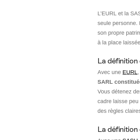
L’EURL et la SA
seule personne. 
son propre patrim
à la place laissé
La définition
Avec une
EURL
,
SARL constituée
Vous détenez d
cadre laisse peu 
des règles clair
La définitio