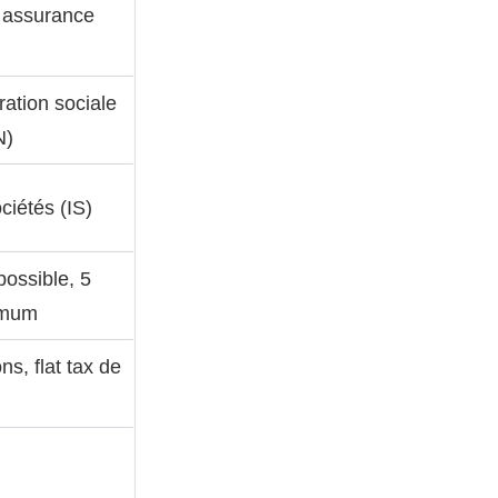
 assurance
ration sociale
N)
ciétés (IS)
possible, 5
imum
ns, flat tax de