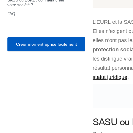
SASU ou EURL : comment créer
votre société ?
FAQ
L’EURL et la SA
Elles n’exigent q
elles n’ont pas 
Créer mon entreprise facilement
protection soci
les distingue vr
résultat personna
statut juridique
.
SASU ou E