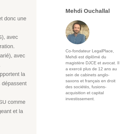
Mehdi Ouchallal
et donc une
S), avec
ration.
Co-fondateur LegalPlace,
arié), avec
Mehdi est diplômé du
magistère DJCE et avocat. Il
.
a exercé plus de 12 ans au
pportent la
sein de cabinets anglo-
saxons et français en droit
s dépassent
des sociétés, fusions-
acquisition et capital
investissement.
SASU comme
eant et la