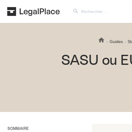
Search Button
Search
for:
Guides
St
SASU ou EU
SOMMAIRE