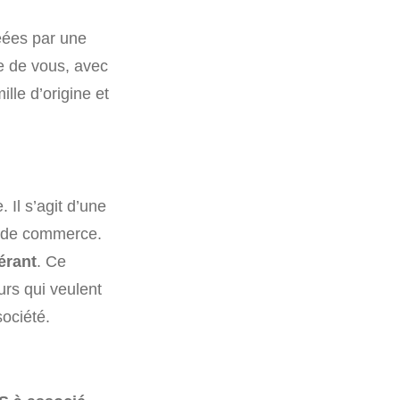
réées par une
e de vous, avec
lle d’origine et
 Il s’agit d’une
e de commerce.
érant
. Ce
urs qui veulent
ociété.