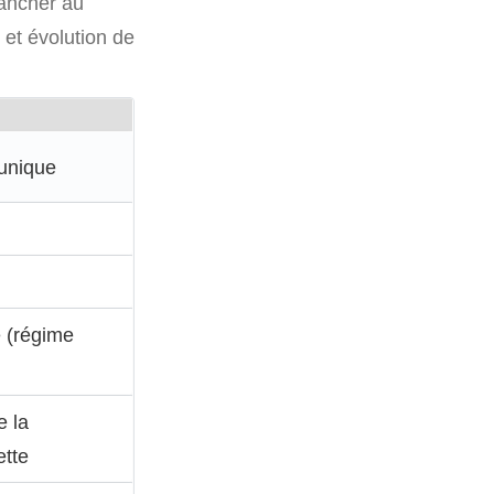
rancher au
l et évolution de
unique
é (régime
e la
ette