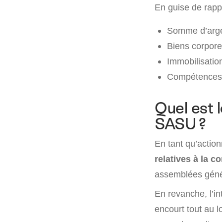
En guise de rapp
Somme d’argent
Biens corporel
Immobilisation
Compétences 
Quel est 
SASU ?
En tant qu’actio
relatives à la c
assemblées génér
En revanche, l’in
encourt tout au l