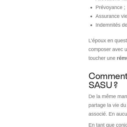
Prévoyance ;
Assurance vie
Indemnités de
L’époux en questi
composer avec un 
toucher une
rému
Comment le
SASU ?
De la même man
partage la vie d
associé. En aucun
En tant que conjo