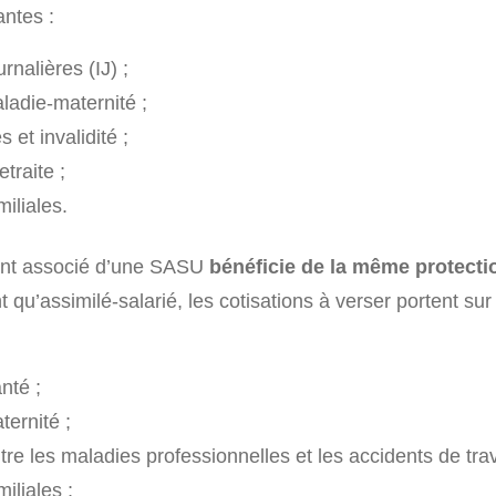
antes :
rnalières (IJ) ;
adie-maternité ;
 et invalidité ;
traite ;
miliales.
int associé d’une SASU
bénéficie de la même protecti
t qu’assimilé-salarié, les cotisations à verser portent sur 
nté ;
ernité ;
re les maladies professionnelles et les accidents de trava
iliales ;