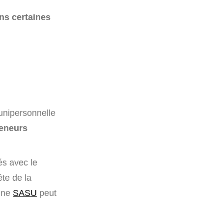
ans certaines
unipersonnelle
reneurs
és avec le
ête de la
’une
SASU
peut