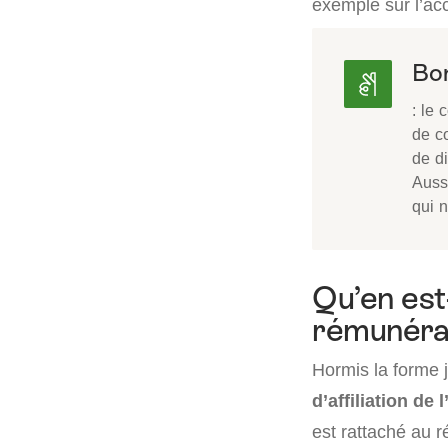
exemple sur l’ac
Bon
: le 
de c
de d
Auss
qui n
Qu’en est-
rémunérat
Hormis la forme j
d’affiliation de
est rattaché au r