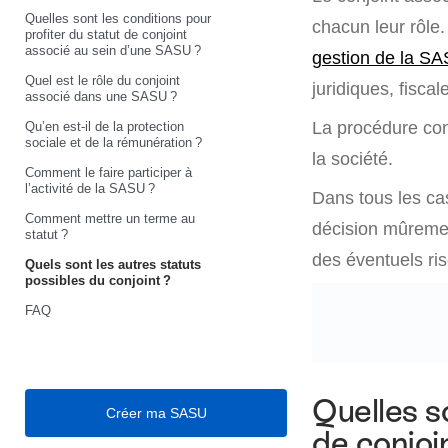
Quelles sont les conditions pour
chacun leur rôle. 
profiter du statut de conjoint
associé au sein d’une SASU ?
gestion de la S
Quel est le rôle du conjoint
juridiques, fiscal
associé dans une SASU ?
La procédure cons
Qu’en est-il de la protection
sociale et de la rémunération ?
la société.
Comment le faire participer à
l’activité de la SASU ?
Dans tous les cas
Comment mettre un terme au
décision mûrement
statut ?
des éventuels ri
Quels sont les autres statuts
possibles du conjoint ?
FAQ
Quelles s
Créer ma SASU
de conjoi