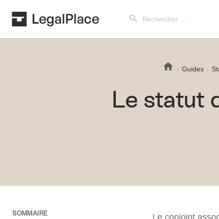
Search Button
Search
for:
Guides
St
Le statut 
SOMMAIRE
Le conjoint assoc