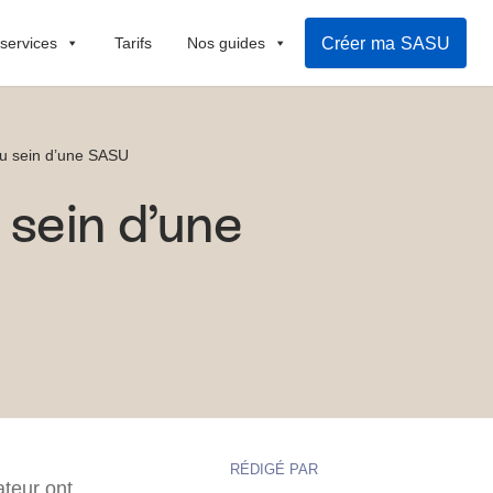
Créer ma SASU
 services
Tarifs
Nos guides
 au sein d’une SASU
 sein d’une
RÉDIGÉ PAR
ateur ont