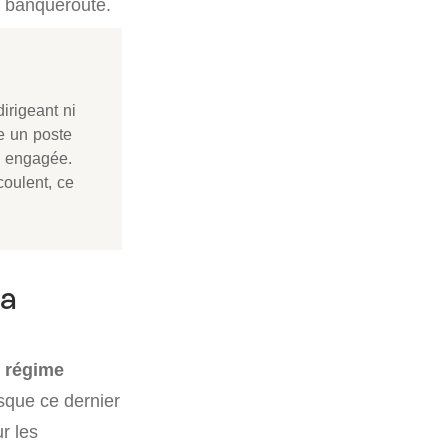
e banqueroute.
irigeant ni
e un poste
a engagée.
oulent, ce
la
e régime
que ce dernier
r les