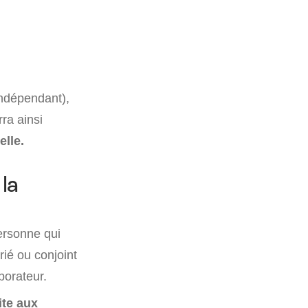
indépendant),
ra ainsi
lle.
 la
personne qui
rié ou conjoint
borateur.
ite aux