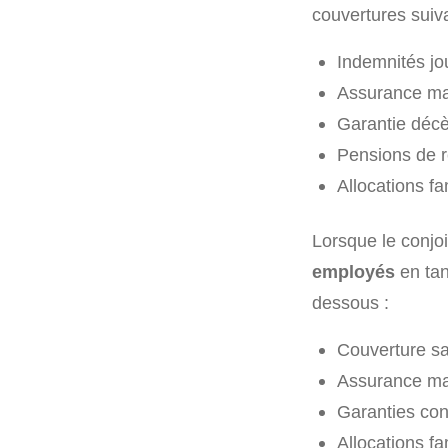
couvertures suiv
Indemnités jou
Assurance mal
Garantie décès
Pensions de re
Allocations fa
Lorsque le conjo
employés
en tan
dessous :
Couverture sa
Assurance mat
Garanties cont
Allocations fam