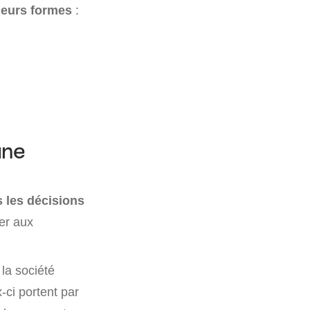
sieurs formes
:
une
s les décisions
ter aux
la société
-ci portent par