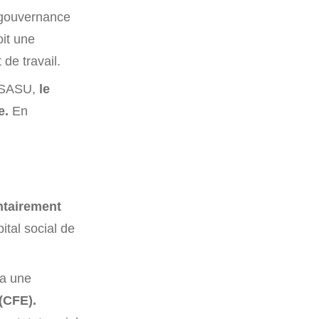
a gouvernance
oit une
de travail.
e SASU,
le
se.
En
ntairement
ital social de
ra une
(CFE).