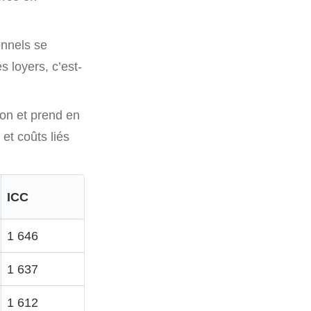
onnels se
s loyers, c’est-
ion et prend en
et coûts liés
ICC
1 646
1 637
1 612