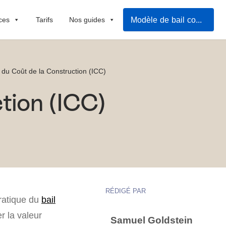
Modèle de bail commercial
ces
Tarifs
Nos guides
e du Coût de la Construction (ICC)
tion (ICC)
RÉDIGÉ PAR
pratique du
bail
er la valeur
Samuel Goldstein