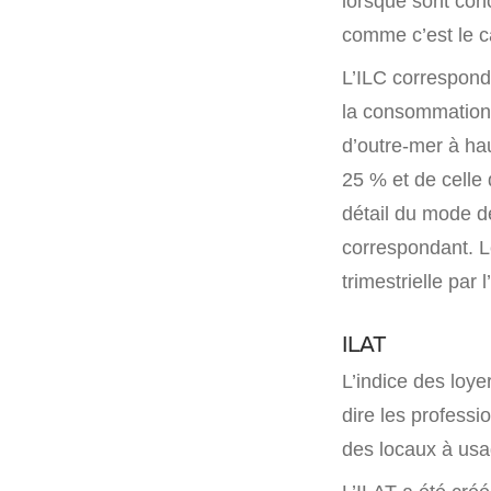
lorsque sont con
comme c’est le c
L’ILC correspond
la consommation 
d’outre-mer à ha
25 % et de celle 
détail du mode de
correspondant. Le
trimestrielle par 
ILAT
L’indice des loyer
dire les professi
des locaux à usa