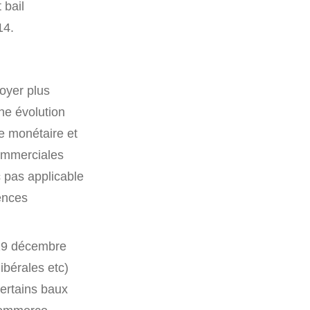
 bail
14.
loyer plus
une évolution
de monétaire et
commerciales
 pas applicable
ences
 29 décembre
libérales etc)
certains baux