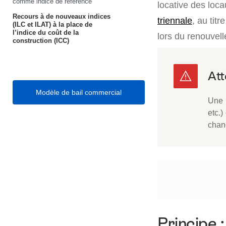
comme indice de référence
locative des loca
Recours à de nouveaux indices
triennale
, au tit
(ILC et ILAT) à la place de
l’indice du coût de la
lors du renouvell
construction (ICC)
Modèle de bail commercial
Une r
etc.)
chan
Principe :