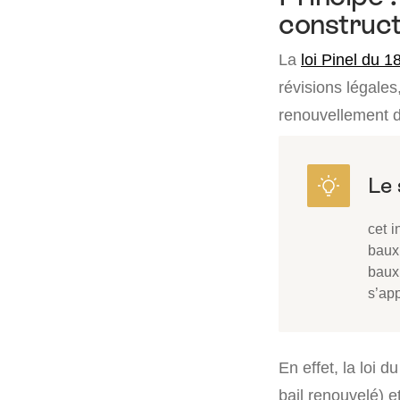
construct
La
loi Pinel du 1
révisions légales,
renouvellement d
cet i
baux
baux
s’app
En effet, la loi d
bail renouvelé) 