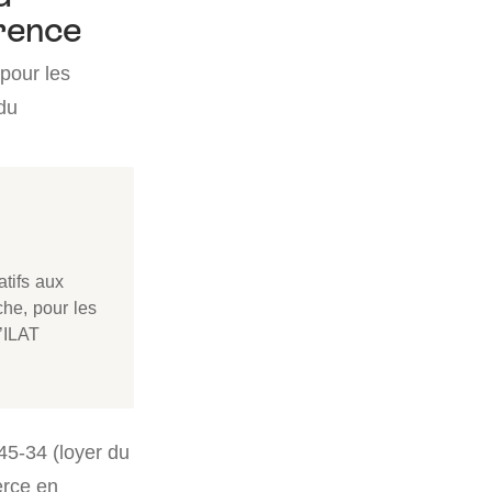
érence
 pour les
 du
atifs aux
he, pour les
’ILAT
145-34 (loyer du
erce en