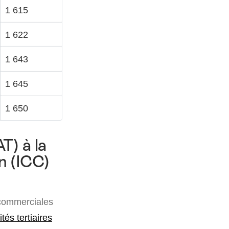
1 615
1 622
1 643
1 645
1 650
T) à la
on (ICC)
 commerciales
tés tertiaires