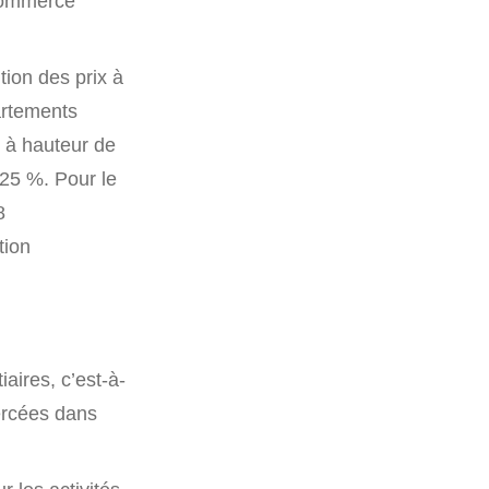
 commerce
tion des prix à
artements
e à hauteur de
 25 %. Pour le
8
tion
iaires, c’est-à-
xercées dans