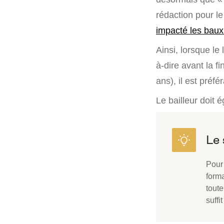
rédaction pour le
impacté les bau
Ainsi, lorsque le
à-dire avant la f
ans), il est préfé
Le bailleur doit 
Pour 
form
toute
suffi