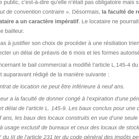
re public, c’est-à-dire qu’elle n’était pas obligatoire mais
ut de convention contraire »
. Désormais,
la faculté de r
ataire a un caractère impératif
. Le locataire ne pourrait
e bailleur.
as à justifier son choix de procéder à une résiliation trienn
cter un délai de préavis de 6 mois et les formes autori
cernant le bail commercial a modifié l’article L.145-4 d
t auparavant rédigé de la manière suivante :
trat de location ne peut être inférieure à neuf ans.
neur a la faculté de donner congé à l’expiration d’une pér
t délai de l’article L. 145-9. Les baux conclus pour une 
 ans, les baux des locaux construits en vue d’une seule ut
à usage exclusif de bureaux et ceux des locaux de stoc
du III de l’article 231 ter du code général des impôts p