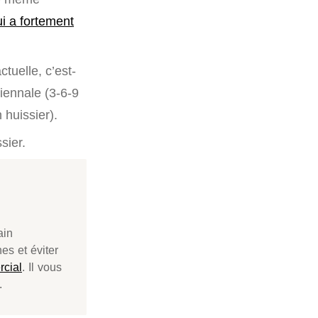
ui a fortement
tuelle, c’est-
riennale (3-6-9
 huissier).
sier.
ain
es et éviter
rcial
. Il vous
.