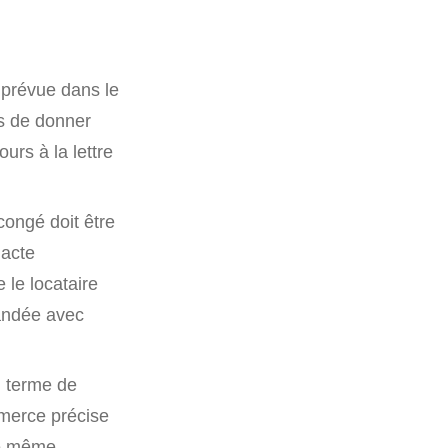
e
 prévue dans le
es de donner
rs à la lettre
congé doit être
 acte
 le locataire
mandée avec
u terme de
mmerce précise
te même