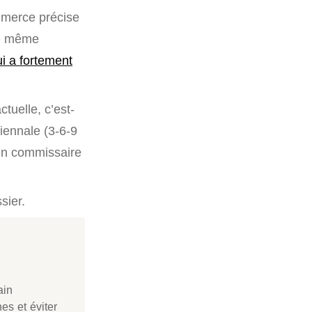
mmerce précise
te même
ui a fortement
tuelle, c’est-
riennale (3-6-9
 un commissaire
sier.
ain
es et éviter