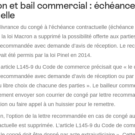
n et bail commercial : échéanc
elle
livrance du congé à l’échéance contractuelle (échéance
 la loi Macron a supprimé la possibilité offerte aux parti
 recommandée avec demande d’avis de réception. Le recou
t été permis par la loi Pinel en 2014.
n article L145-9 du Code de commerce précisait que « le 
 recommandée avec demande d’avis de réception ou par
au libre choix de chacune des parties ». Le bailleur comme
rement envoyer son courrier de congé par lettre recom
on ou faire appel à un huissier pour le remettre.
on, l’option de la lettre recommandée en cas de congé a
actuelle est supprimée. L’article L145-9 du Code de co
le congé doit être donné par acte extrajudiciaire ». Cet