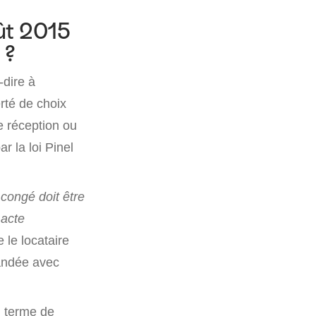
oût 2015
 ?
à-dire à
erté de choix
 réception ou
r la loi Pinel
 congé doit être
 acte
 le locataire
mandée avec
u terme de