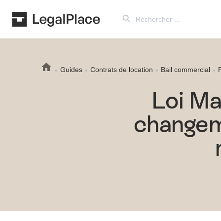
Search Button
Search
for:
Guides
Contrats de location
Bail commercial
R
Loi Ma
changem