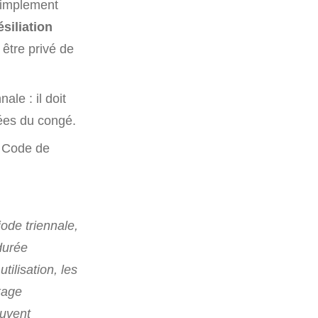
 simplement
ésiliation
 être privé de
ale : il doit
sées du congé.
u Code de
iode triennale,
durée
ilisation, les
kage
euvent