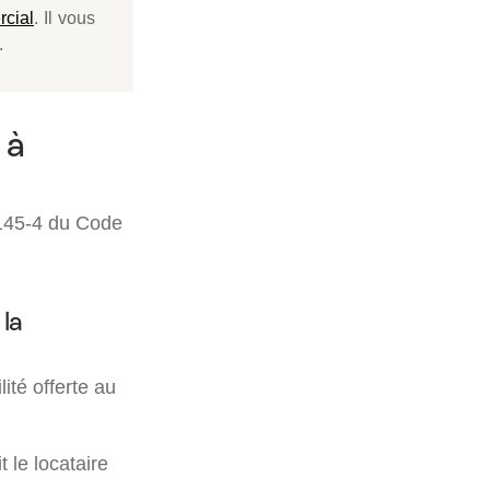
rcial
. Il vous
.
 à
L.145-4 du Code
 la
ité offerte au
t le locataire