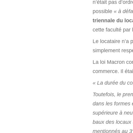
n’était pas d’ord
possible
« à défa
triennale du loc
cette faculté par l
Le locataire n’a p
simplement respe
La loi Macron con
commerce. Il étai
« La durée du con
Toutefois, le pre
dans les formes e
supérieure à neuf
baux des locaux 
mentionnés au 3° 