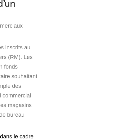
d’un
mmerciaux
s inscrits au
ers (RM). Les
un fonds
taire souhaitant
emple des
il commercial
 des magasins
s de bureau
 dans le cadre