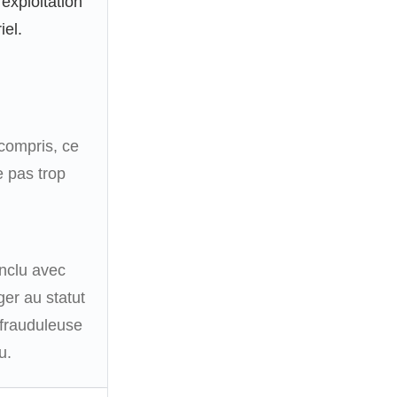
’exploitation
iel.
compris, ce
 pas trop
onclu avec
ger au statut
frauduleuse
u.