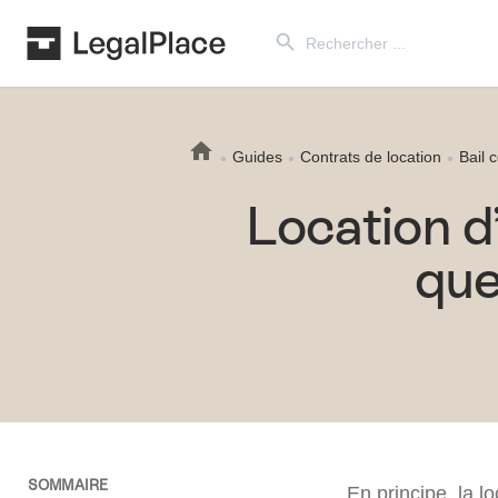
Search Button
Search
for:
Guides
Contrats de location
Bail 
Location d
que
SOMMAIRE
En principe, la 