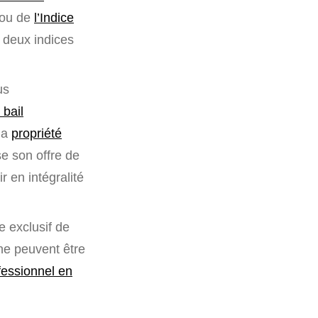
) ou de
l’Indice
s deux indices
us
 bail
 la
propriété
se son offre de
r en intégralité
e exclusif de
 ne peuvent être
fessionnel en