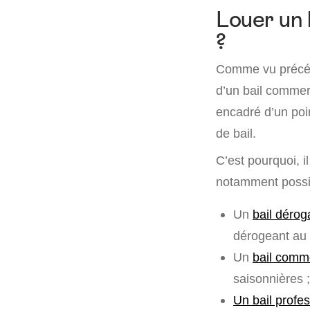
Louer un 
?
Comme vu précéd
d’un bail commer
encadré d’un poin
de bail.
C’est pourquoi, i
notamment possib
Un
bail dérog
dérogeant au 
Un
bail comme
saisonnières ;
Un bail profes