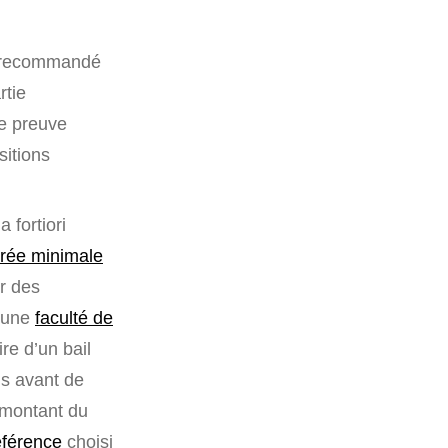
e recommandé
rtie
ne preuve
sitions
 fortiori
urée minimale
r des
u’une
faculté de
ire d’un bail
ns avant de
 montant du
référence
choisi