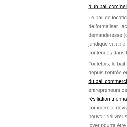
d’un bail commer
Le bail de locati
de formaliser l’ac
demanderesse (ce
juridique valable
contenues dans l
Toutefois, le bai
depuis l’entrée 
du bail commerci
entrepreneurs dés
résiliation trienna
commercial devra
pouvoir délivrer
loyer pourra être