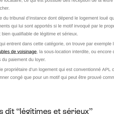
le locataire, ce qui est possible dès réception de la lettr
cher.
uge du tribunal d’instance dont dépend le logement loué q
ents qui lui sont apportés si le motif invoqué par le prop
 bien qualifiable de légitime et sérieux.
qui entrent dans cette catégorie, on trouve par exemple 
ubles de voisinage
, la sous-location interdite, ou encore
s du paiement du loyer.
le propriétaire d’un logement qui est conventionné APL 
ner congé que pour un motif qui peut être prouvé comm
 dit “légitimes et sérieux”