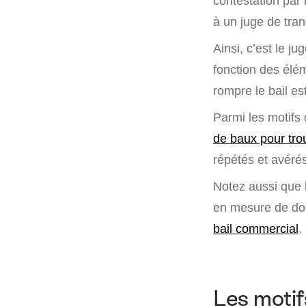
contestation par 
à un juge de tran
Ainsi, c’est le j
fonction des élém
rompre le bail est
Parmi les motifs 
de baux pour tro
répétés et avéré
Notez aussi que 
en mesure de don
bail commercial
.
Les motifs