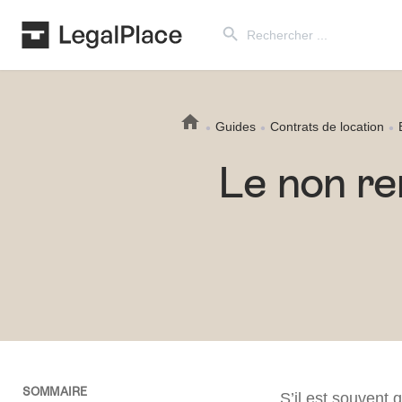
Search Button
Search
for:
Guides
Contrats de location
Le non re
SOMMAIRE
S’il est souvent 