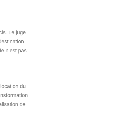
cis. Le juge
estination.
le n’est pas
-location du
ransformation
alisation de