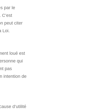
s par le
. C’est
n peut citer
a Loi.
ment loué est
personne qui
ont pas
on intention de
ause d’utilité