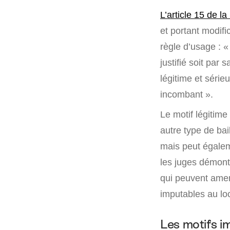
L’article 15 de la
et portant modif
règle d’usage : «
justifié soit par
légitime et série
incombant ».
Le motif légitime
autre type de bai
mais peut égaleme
les juges démontr
qui peuvent amene
imputables au loc
Les motifs i