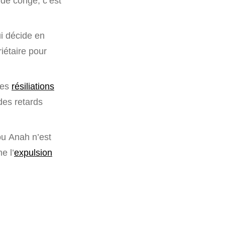
e de congé, c’est
ui décide en
riétaire pour
les
résiliations
 des retards
ou Anah n’est
e l’
expulsion