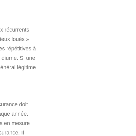
ux récurrents
lieux loués »
es répétitives à
 diurne. Si une
énéral légitime
surance doit
haque année.
as en mesure
surance. Il