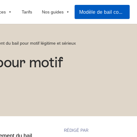
Modèle de bail commercial
ces
Tarifs
Nos guides
t du bail pour motif légitime et sérieux
pour motif
RÉDIGÉ PAR
ement du bail
,