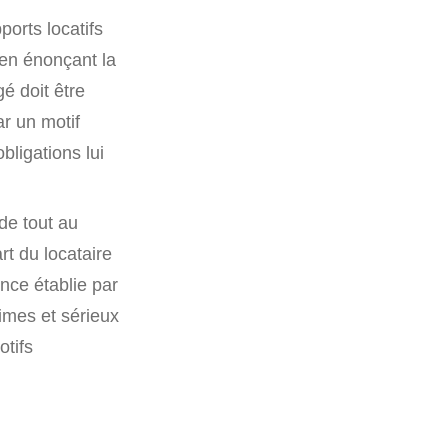
ports locatifs
 en énonçant la
é doit être
ar un motif
bligations lui
de tout au
t du locataire
ence établie par
times et sérieux
otifs