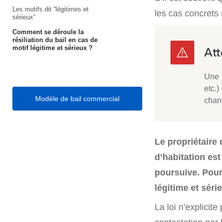
Les motifs dit “légitimes et
les cas concrets 
sérieux”
Comment se déroule la
résiliation du bail en cas de
motif légitime et sérieux ?
Une r
etc.)
Modèle de bail commercial
chan
Le propriétaire 
d’habitation est
poursuive. Pour 
légitime et séri
La loi n’explicit