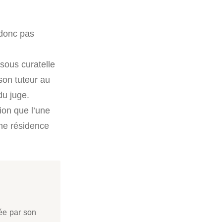
 donc pas
 sous curatelle
 son tuteur au
du juge.
ion que l’une
une résidence
xée par son