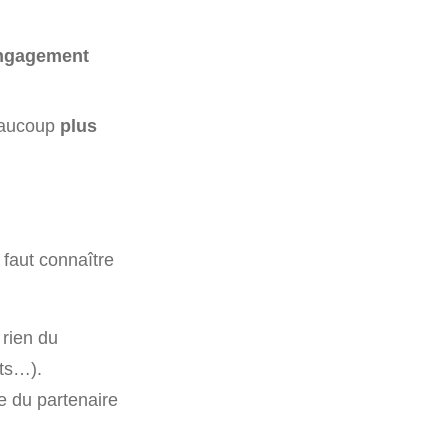
engagement
beaucoup
plus
 faut connaître
 rien du
nts…).
te du partenaire