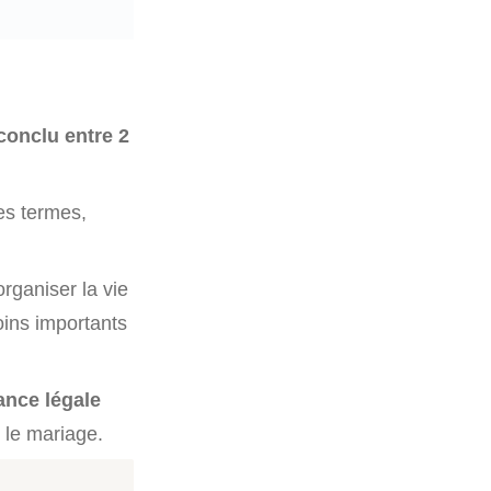
conclu entre 2
es termes,
rganiser la vie
oins importants
ance légale
 le mariage.