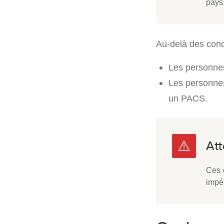
pays
Au-delà des condi
Les personne
Les personnes
un PACS.
Ces c
impé