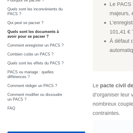
Pourquoi se pacser ?
Le PACS e
Quels sont les inconvénients du
majeurs, e
PACS ?
L’enregist
Qui peut se pacser ?
101,41 € 
Quels sont les documents à
avoir pour se pacser ?
À défaut d
Comment enregistrer un PACS ?
automatiq
Combien coûte un PACS ?
Quels sont les effets du PACS ?
PACS ou mariage : quelles
différences ?
Le
pacte civil d
Comment rédiger un PACS ?
d’organiser leur
Comment modifier ou dissoudre
un PACS ?
nombreux couples 
FAQ
contraintes.