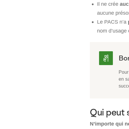
Il ne crée
aucu
aucune présom
Le PACS n’a
nom d’usage
Pour 
en sa
succe
Qui peut 
N’importe qui 