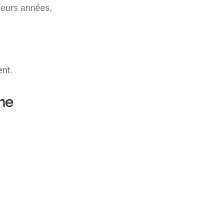
sieurs années,
ent.
ne