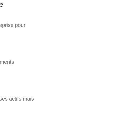
e
eprise pour
éments
ses actifs mais