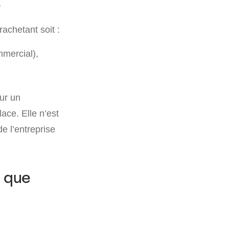
?
rachetant soit :
mmercial),
sur un
lace. Elle n’est
e l’entreprise
t que