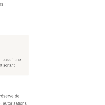
es ;
 passif, une
t sortant.
réserve de
, autorisations