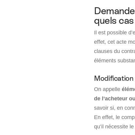
Demande 
quels cas
Il est possible d
effet, cet acte mo
clauses du contra
éléments substant
Modification
On appelle
élém
de l’acheteur o
savoir si, en co
En effet, le com
qu’il nécessite l