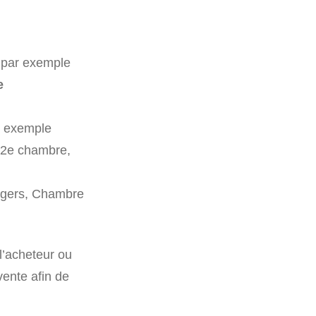
e par exemple
e
r exemple
 2e chambre,
Angers, Chambre
’acheteur ou
vente afin de