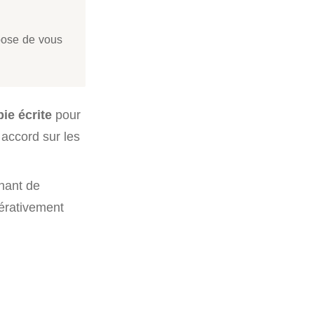
pose de vous
ie écrite
pour
n accord sur les
enant de
pérativement