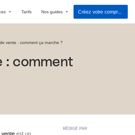
Créez votre compromis de vente
ces
Tarifs
Nos guides
de vente : comment ça marche ?
e : comment
RÉDIGÉ PAR
 vente
est un