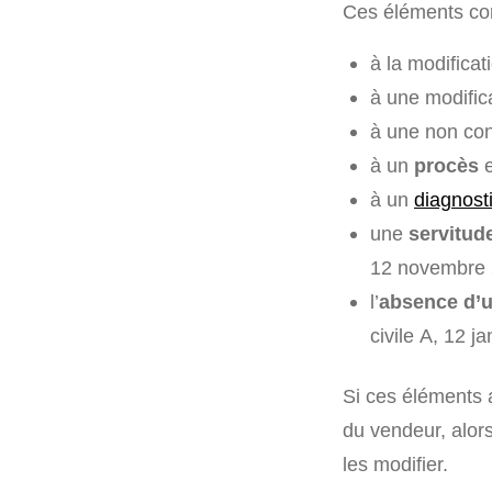
Ces éléments co
à la modifica
à une modific
à une non con
à un
procès
e
à un
diagnost
une
servitud
12 novembre 
l’
absence d’u
civile A, 12 j
Si ces éléments
du vendeur, alor
les modifier.