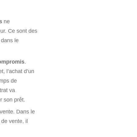
s
ne
ur. Ce sont des
 dans le
compromis
.
t, l’achat d’un
emps de
trat va
r son prêt.
 vente. Dans le
de vente, il