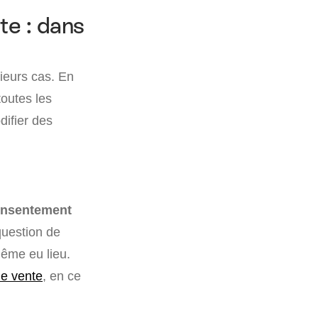
e : dans
ieurs cas. En
toutes les
difier des
nsentement
question de
même eu lieu.
de vente
, en ce