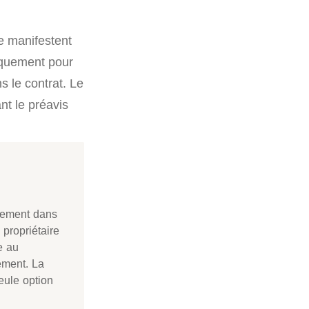
 se manifestent
iquement pour
s le contrat. Le
nt le préavis
llement dans
 propriétaire
e au
ement. La
eule option