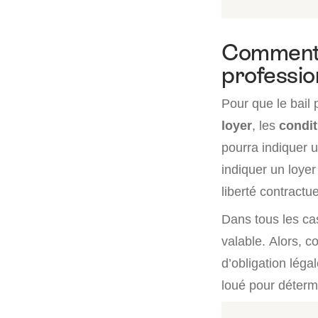
Comment e
professio
Pour que le bail 
loyer
, les
condit
pourra indiquer u
indiquer un loye
liberté contractu
Dans tous les cas
valable. Alors, c
d’obligation léga
loué pour détermi