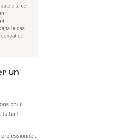
Toutefois, ce
en
nt
 dans le cas
 contrat de
er un
ions pour
 le bail
 professionnel.