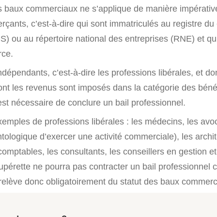
es baux commerciaux ne s’applique de manière impérativ
rçants, c’est-à-dire qui sont immatriculés au registre d
) ou au répertoire national des entreprises (RNE) et qui
ce.
ndépendants, c’est-à-dire les professions libérales, et do
ont les revenus sont imposés dans la catégorie des béné
st nécessaire de conclure un bail professionnel.
emples de professions libérales : les médecins, les avoc
ontologique d’exercer une activité commerciale), les archit
 comptables, les consultants, les conseillers en gestion etc
upérette ne pourra pas contracter un bail professionnel car
elève donc obligatoirement du statut des baux commerc