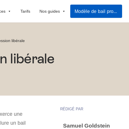
Modèle de bail professionnel
ces
Tarifs
Nos guides
ession libérale
n libérale
RÉDIGÉ PAR
exerce une
lure un bail
Samuel Goldstein