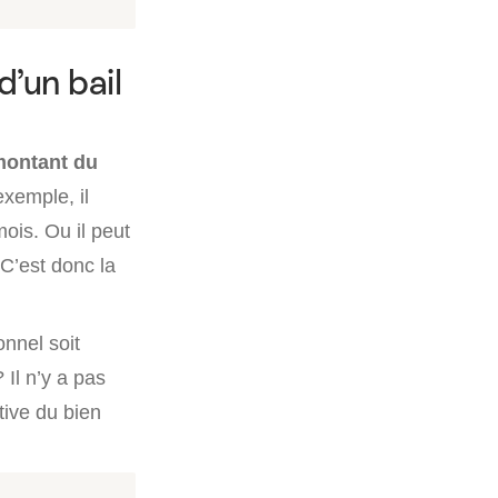
’un bail
ontant du
xemple, il
ois. Ou il peut
C’est donc la
onnel soit
 Il n’y a pas
tive du bien