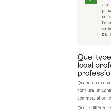
: En 
princ
cons
l’opp
de l
bail 
Quel type
local pro
profession
Quand on exerce u
conclure un contr
commercial ou le 
Quelle différence