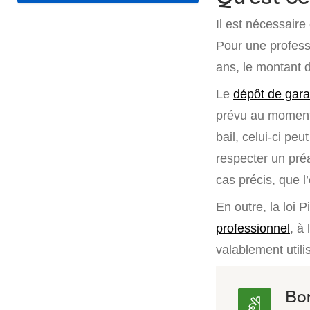
Il est nécessaire
Pour une professi
ans, le montant d
Le
dépôt de gara
prévu au moment d
bail, celui-ci peu
respecter un pré
cas précis, que l’
En outre, la loi 
professionnel
, à
valablement utili
Bon