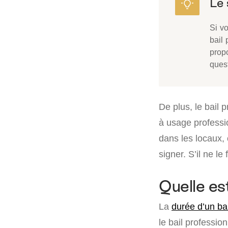
Si vo
bail 
prop
quest
De plus, le bail 
à usage professio
dans les locaux,
signer. S’il ne l
Quelle est
La
durée d’un ba
le bail professio