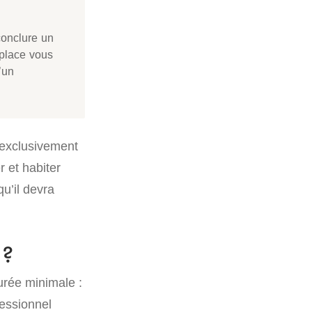
conclure un
lplace vous
’un
t exclusivement
r et habiter
u’il devra
 ?
urée minimale :
fessionnel