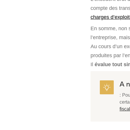
compte des transf
charges d’exploit
En somme, non seu
l’entreprise, mai
Au cours d’un ex
produites par l’e
Il
évalue tout si
A n
: Pou
cert
fisca