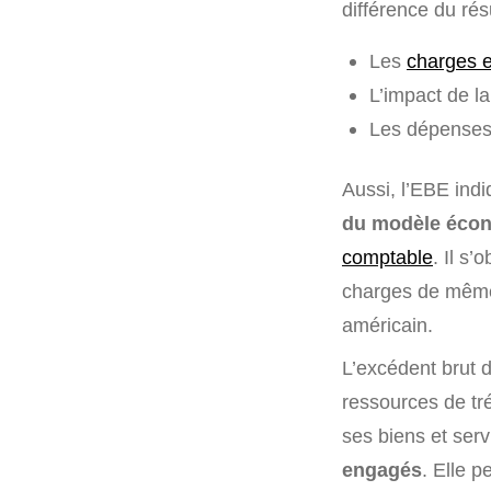
différence du résu
Les
charges e
L’impact de la
Les dépenses l
Aussi, l’EBE indi
du modèle écon
comptable
. Il s’
charges de même 
américain.
L’excédent brut d
ressources de tré
ses biens et ser
engagés
. Elle p