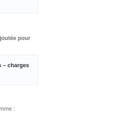
ajoutée pour
s – charges
omme :