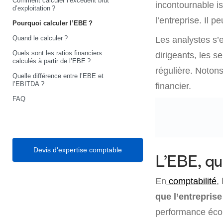
Comment calculer l’excédent brut
incontournable is
d’exploitation ?
l’entreprise. Il p
Pourquoi calculer l’EBE ?
Quand le calculer ?
Les analystes s’e
Quels sont les ratios financiers
dirigeants, les s
calculés à partir de l’EBE ?
régulière. Notons
Quelle différence entre l’EBE et
l’EBITDA ?
financier.
FAQ
Devis d'expertise comptable
L’EBE, qu
En
comptabilité
,
que l’entrepris
performance écono