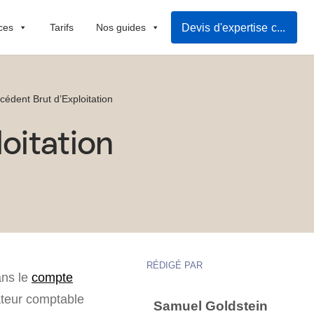
Devis d'expertise comptable
ces
Tarifs
Nos guides
édent Brut d’Exploitation
oitation
RÉDIGÉ PAR
ans le
compte
cateur comptable
Samuel Goldstein