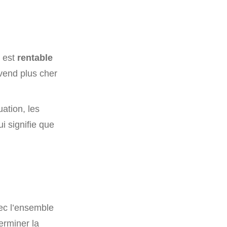
é est
rentable
 vend plus cher
uation, les
ui signifie que
vec l’ensemble
erminer la