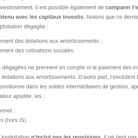
investissement, il est possible également de
comparer l’
btenu avec les capitaux investis
. Notons que ce derni
ploitation dégagée :
ement des dotations aux amortissements ;
ement des cotisations sociales.
s dégagées ne prennent en compte ni le paiement des in
 dotations aux amortissements. D’autre part, l’excédent 
 positionne dans les soldes intermédiaires de gestion, ap
aleur ajoutée, les :
onnel ;
s (hors IS).
’exploitation
n’inclut pas les provisions
. Il ne tient pa