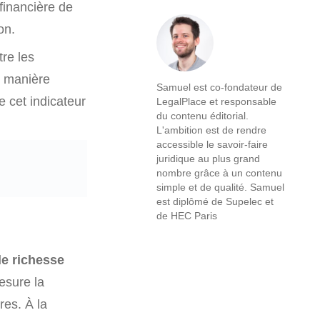
 financière de
on.
re les
e manière
Samuel est co-fondateur de
e cet indicateur
LegalPlace et responsable
du contenu éditorial.
L'ambition est de rendre
accessible le savoir-faire
juridique au plus grand
nombre grâce à un contenu
simple et de qualité. Samuel
est diplômé de Supelec et
de HEC Paris
de richesse
mesure la
res. À la