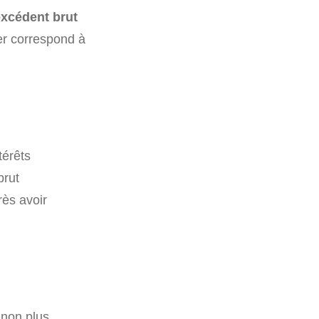
excédent brut
er correspond à
térêts
brut
rès avoir
s non plus