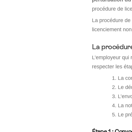
procédure de lic
La procédure de 
licenciement non 
La procédure
L’employeur qui 
respecter les éta
La con
Le dér
L’envo
La not
Le pr
Étape 1 : Convo