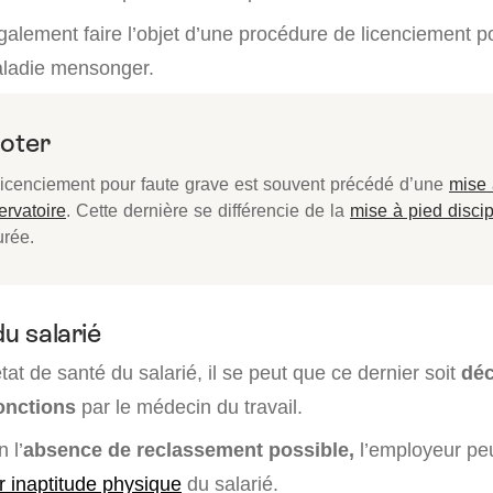
galement faire l’objet d’une procédure de licenciement p
aladie mensonger.
oter
 licenciement pour faute grave est souvent précédé d’une
mise 
ervatoire
. Cette dernière se différencie de la
mise à pied discip
urée.
du salarié
état de santé du salarié, il se peut que ce dernier soit
déc
onctions
par le médecin du travail.
 l’
absence de reclassement possible,
l’employeur pe
r inaptitude physique
du salarié.