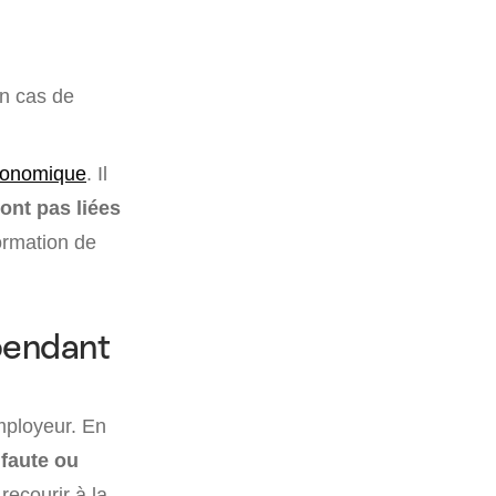
en cas de
économique
. Il
ont pas liées
ormation de
pendant
mployeur. En
 faute ou
 recourir à la