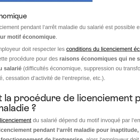
onomique
nciement pendant l’arrêt maladie du salarié est possible 
our motif économique
.
mployeur doit respecter les
conditions du licenciement 
cette procédure pour des
raisons économiques qui ne s
u salarié
(difficultés économique, suppression ou transf
é, cessation d’activité de l’entreprise, etc.).
t la procédure de licenciement 
maladie ?
licenciement
du salarié dépend du motif invoqué par l’e
licenciement pendant l’arrêt maladie pour inaptitude,
u fonctionnement
de l’entreprise
, alors l’employeur doit