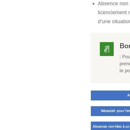
Absence non l
licenciement n
d’une situati
Bon
: Pou
prend
le po