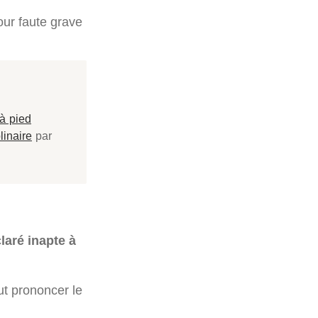
our faute grave
à pied
linaire
par
laré inapte à
ut prononcer le