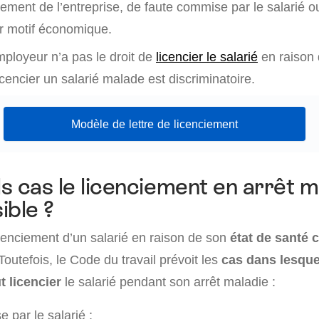
ement de l’entreprise, de faute commise par le salarié o
r motif économique.
mployeur n’a pas le droit de
licencier le salarié
en raison 
licencier un salarié malade est discriminatoire.
Modèle de lettre de licenciement
s cas le licenciement en arrêt m
sible ?
icenciement d’un salarié en raison de son
état de santé 
 Toutefois, le Code du travail prévoit les
cas dans lesque
t licencier
le salarié pendant son arrêt maladie :
 par le salarié ;