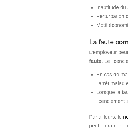
Inaptitude du 
Perturbation d
Motif économ
La faute com
L’employeur peut 
faute
. Le licenci
En cas de man
l’arrêt maladi
Lorsque la fa
licenciement a
Par ailleurs, le
no
peut entraîner un