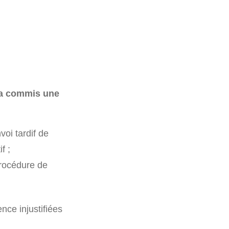
 a commis une
oi tardif de
f ;
procédure de
ce injustifiées