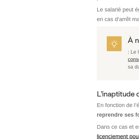
Le salarié peut é
en cas d’arrêt m
À n
: Le
cons
sa d
L’inaptitude 
En fonction de l’
reprendre ses f
Dans ce cas et en
licenciement pou