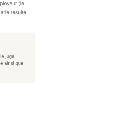
ployeur (le
arié résulte
 le juge
ce ainsi que