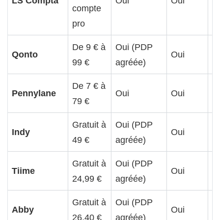
LS Compta
Oui
Oui
O
compte
pro
De 9 € à
Oui (PDP
Qonto
Oui
O
99 €
agréée)
De 7 € à
Pennylane
Oui
Oui
O
79 €
Gratuit à
Oui (PDP
Indy
Oui
O
49 €
agréée)
Gratuit à
Oui (PDP
Tiime
Oui
O
24,99 €
agréée)
Gratuit à
Oui (PDP
Abby
Oui
O
26,40 €
agréée)