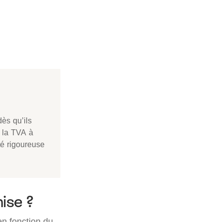
dès qu’ils
r la TVA à
ité rigoureuse
hise ?
n fonction du