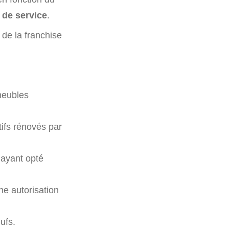
n de service
.
 de la franchise
meubles
tifs rénovés par
 ayant opté
ne autorisation
ufs.