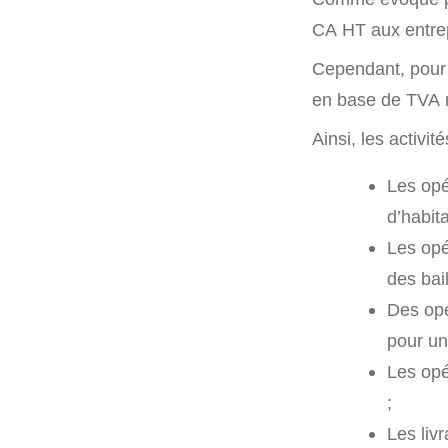
CA HT aux entrep
Cependant, pour l
en base de TVA n
Ainsi, les activi
Les opé
d’habita
Les opé
des bail
Des opé
pour un
Les opé
;
Les liv