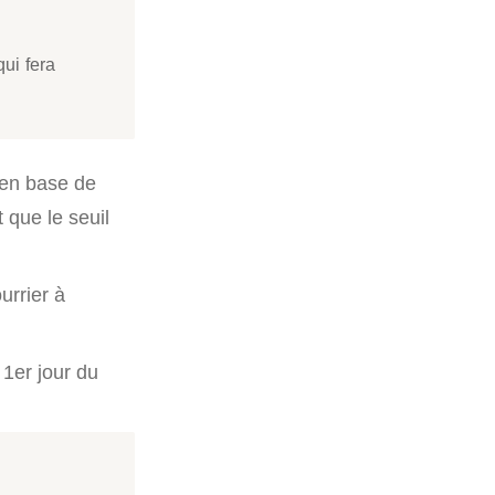
qui fera
e en base de
t que le seuil
urrier à
 1er jour du