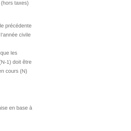
 (hors taxes)
ile précédente
 l’année civile
 que les
(N-1) doit être
 en cours (N)
hise en base à