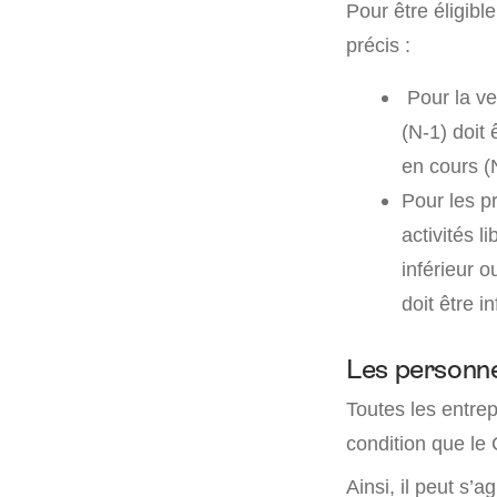
Pour être éligibl
précis :
Pour la ve
(N-1) doit 
en cours (N
Pour les p
activités l
inférieur o
doit être i
Les personn
Toutes les entre
condition que le 
Ainsi, il peut s’agi