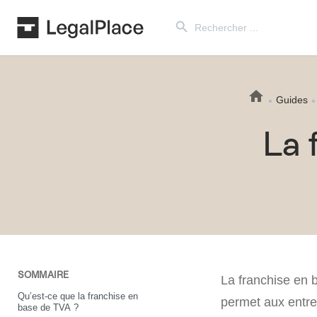
Search Button
Search
for:
Guides
La 
SOMMAIRE
La franchise en
Qu’est-ce que la franchise en
permet aux entrep
base de TVA ?