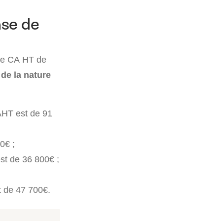
ase de
 le CA HT de
 de la nature
AHT est de 91
0€ ;
est de 36 800€ ;
st de 47 700€.