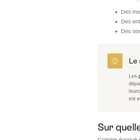
Des mic
Des ent
Des soc
Les
dépas
leurs
est e
Sur quelle
Comme évoqué pr