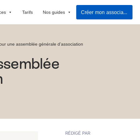
Créer mon association
ces
Tarifs
Nos guides
our une assemblée générale d’association
assemblée
n
RÉDIGÉ PAR