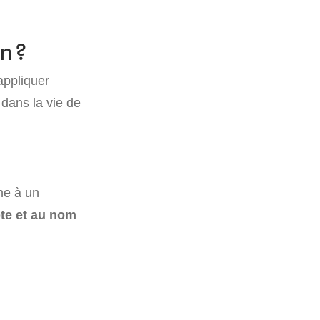
n ?
appliquer
dans la vie de
ne à un
pte et au nom