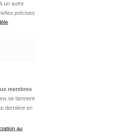
à un autre
melles précises
èle
aux membres
ons se tiennent
tte dernière en
ciation au