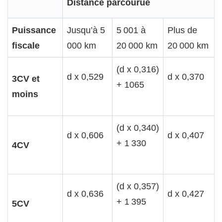
Distance parcourue
Puissance
Jusqu’à 5
5 001 à
Plus de
fiscale
000 km
20 000 km
20 000 km
(d x 0,316)
d x 0,529
d x 0,370
3CV et
+ 1065
moins
(d x 0,340)
d x 0,606
d x 0,407
+ 1 330
4CV
(d x 0,357)
d x 0,636
d x 0,427
+ 1 395
5CV