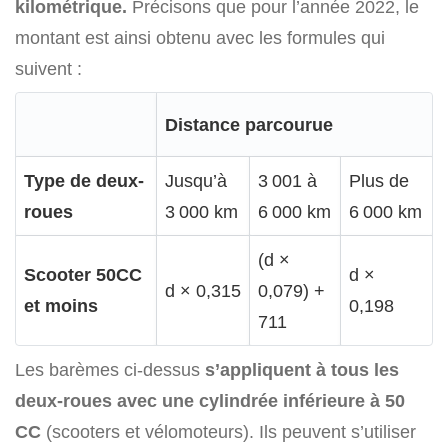
kilométrique.
Précisons que pour l’année 2022, le
montant est ainsi obtenu avec les formules qui
suivent :
Distance parcourue
Type de deux-
Jusqu’à
3 001 à
Plus de
roues
3 000 km
6 000 km
6 000 km
(d ×
Scooter 50CC
d ×
d × 0,315
0,079) +
et moins
0,198
711
Les barèmes ci-dessus
s’appliquent à tous les
deux-roues avec une cylindrée inférieure à 50
CC
(scooters et vélomoteurs). Ils peuvent s’utiliser