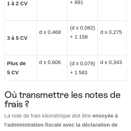
+ 891
1 à 2 CV
(d x 0,082)
d x 0,468
d x 0,275
+ 1 158
3 à 5 CV
d x 0,606
d x 0,343
Plus de
(d x 0,079)
5 CV
+ 1 583
Où transmettre les notes de
frais ?
La note de frais kilométrique doit être
envoyée à
l’administration fiscale avec la déclaration de