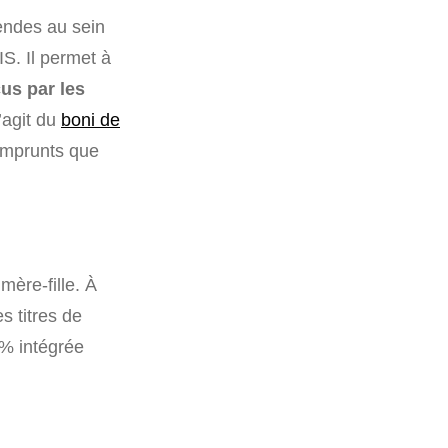
dendes au sein
IS. Il permet à
çus par les
s’agit du
boni de
emprunts que
mère-fille. À
s titres de
 % intégrée