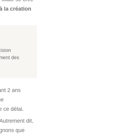
à la création
ision
ement des
nt 2 ans
me
 ce délai.
 Autrement dit,
lignons que