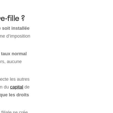
-fille ?
 soit installée
ème d’imposition
u taux normal
eurs, aucune
pecte les autres
um du
capital
de
que les droits
 filiale se crée