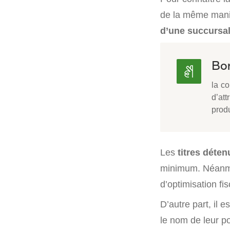
de la même maniè
d’une succursal
Bon
la c
d’att
produ
Les
titres déten
minimum. Néanmoi
d’optimisation fi
D’autre part, il 
le nom de leur po