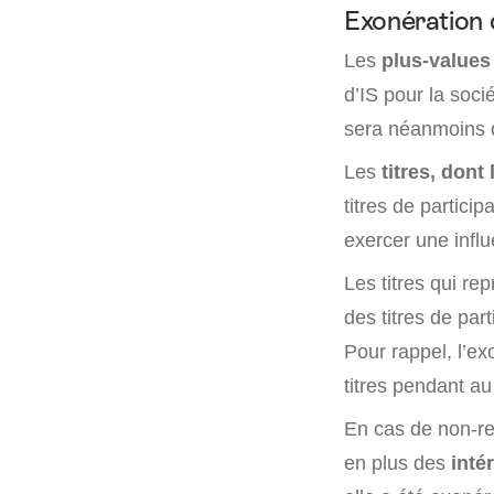
Exonération 
Les
plus-values 
d’IS pour la soc
sera néanmoins d
Les
titres, dont
titres de particip
exercer une influ
Les titres qui r
des titres de par
Pour rappel, l’ex
titres pendant a
En cas de non-res
en plus des
inté