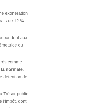
une exonération
frais de 12 %
respondent aux
 émettrice ou
dérés comme
à la normale
.
de détention de
u Trésor public,
 l’impôt, dont