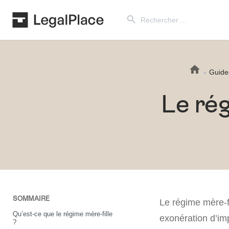
Search Button
Search
for:
Guide
Le rég
SOMMAIRE
Le régime mère-fi
Qu’est-ce que le régime mère-fille
exonération d’imp
?