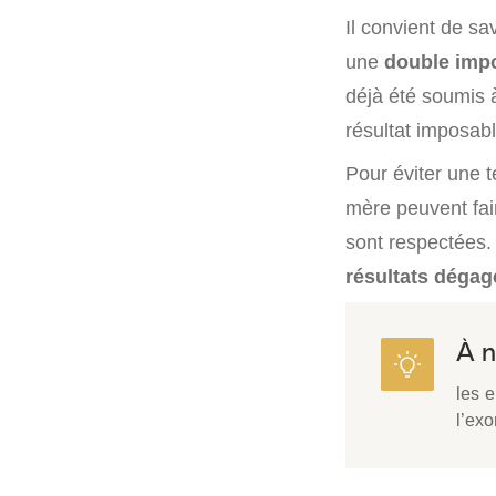
Il convient de s
une
double impo
déjà été soumis à
résultat imposabl
Pour éviter une te
mère peuvent fair
sont respectées.
résultats dégagé
À n
les 
l’exo