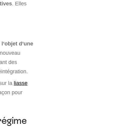
tives
. Elles
 l’objet d’une
e nouveau
tant des
intégration.
sur la
liasse
façon pour
 régime