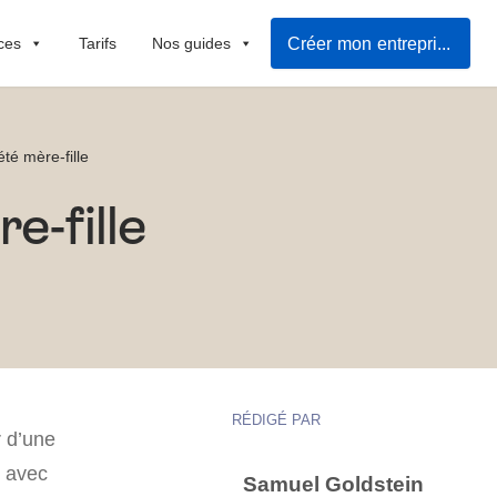
Créer mon entreprise
ces
Tarifs
Nos guides
té mère-fille
e-fille
RÉDIGÉ PAR
r d’une
r avec
Samuel Goldstein