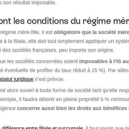
s son résultat imposable.
ont les conditions du régime mère
égime mère-fille, il est
obligatoire que la société mère
t à la filiale, elle doit tout simplement appliquer un syst
 des sociétés françaises, peu importe son origine.
 que les sociétés concernées soient
imposables à l’IS a
ité éventuelle de profiter du taux réduit à 15 %). Par aill
statut juridique
n’est prévue.
est alors ouvert à toute forme de société tant qu’elle res
exemple, il faudra détenir en pleine propriété 5 % minim
exigence
concerne aussi bien les droits aux bénéfices 
a
différence entre filiale et succursale,
il faut savoir que la