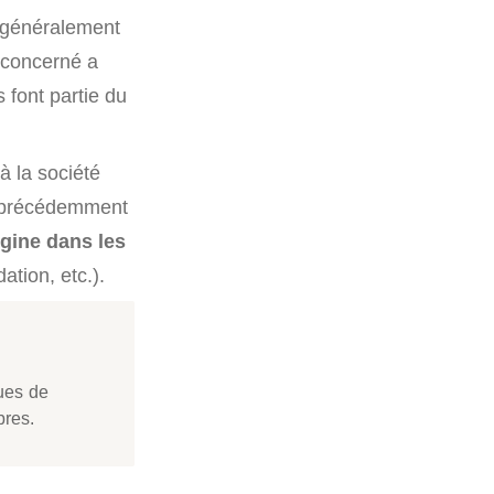
e généralement
t concerné a
s font partie du
 à la société
es précédemment
igine dans les
ation, etc.).
ues de
bres.