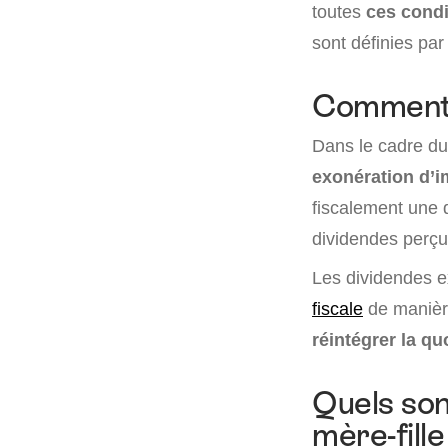
toutes
ces condi
sont définies par 
Comment 
Dans le cadre d
exonération d’i
fiscalement une q
dividendes perçus
Les dividendes e
fiscale
de manière
réintégrer la qu
Quels son
mère-fille