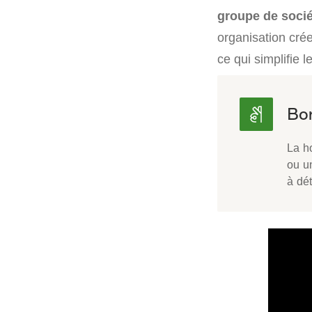
groupe de soci
organisation crée
ce qui simplifie l
La h
ou un
à dét