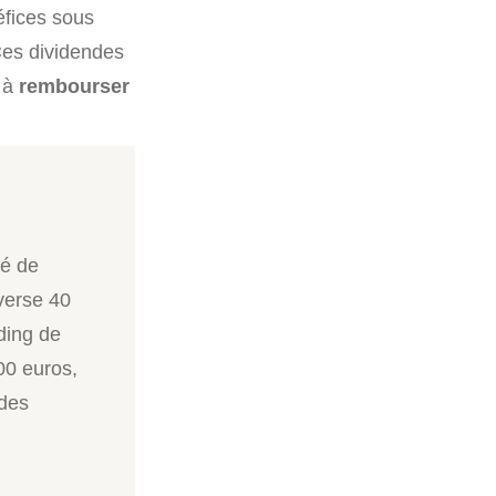
éfices sous
 Ces dividendes
t à
rembourser
té de
 verse 40
lding de
00 euros,
 des