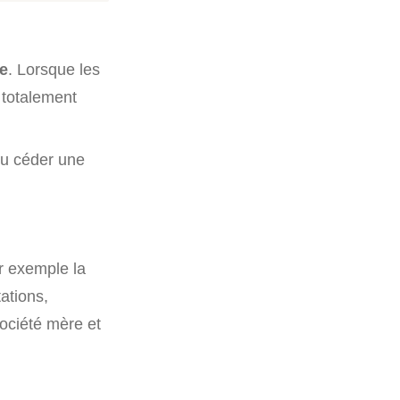
ue
. Lorsque les
 totalement
ou céder une
r exemple la
tations,
société mère et