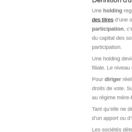
Une
holding
regr
des titres
d’une o
participation
, c
du capital des s
participation.
Une holding dev
filiale. Le nivea
Pour
diriger
réel
droits de vote. S
au régime mère-fi
Tant qu’elle ne d
d’un apport ou d’
Les sociétés dét