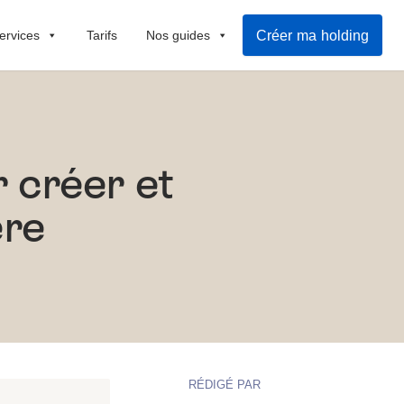
Créer ma holding
ervices
Tarifs
Nos guides
r créer et
ère
RÉDIGÉ PAR