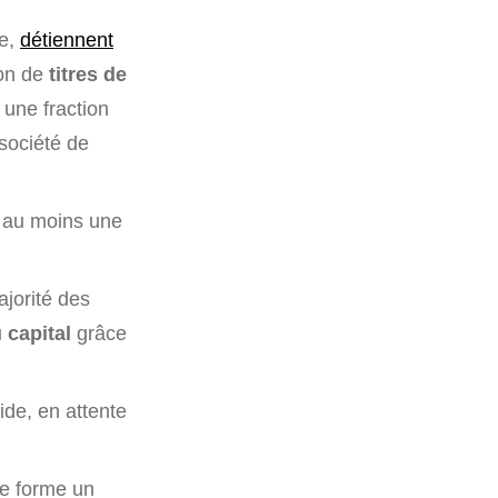
le,
détiennent
ion de
titres de
 une fraction
société de
s au moins une
ajorité des
 capital
grâce
ide, en attente
le forme un