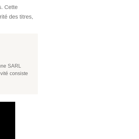
s. Cette
ité des titres,
, une SARL
vité consiste