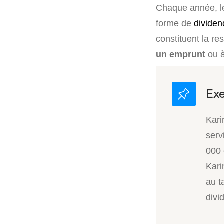
Chaque année, les
forme de
divide
constituent la r
un emprunt
ou 
Kari
serv
000
Kari
au t
divi