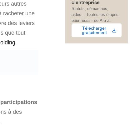
d'entreprise
eurs autres
Statuts, démarches,
à racheter une
aides... Toutes les étapes
pour réussir de A à Z.
vre des leviers
Télécharger
es que tout
gratuitement
holding
.
 participations
ons à des
.