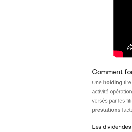
Comment fonc
Une
holding
tire
activité opératio
versés par les fil
prestations
factu
Les dividendes 