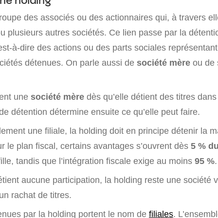
oupe des associés ou des actionnaires qui, à travers el
u plusieurs autres sociétés. Ce lien passe par la détent
’est-à-dire des actions ou des parts sociales représentant
ociétés détenues. On parle aussi de
société mère
ou de 
ient une
société mère
dès qu’elle détient des titres dan
u de détention détermine ensuite ce qu’elle peut faire.
lement une filiale, la holding doit en principe détenir la m
ur le plan fiscal, certains avantages s’ouvrent dès
5 % du
lle, tandis que l’intégration fiscale exige au moins
95 %
.
étient aucune participation, la holding reste une société v
un rachat de titres.
enues par la holding portent le nom de
filiales
. L’ensemb