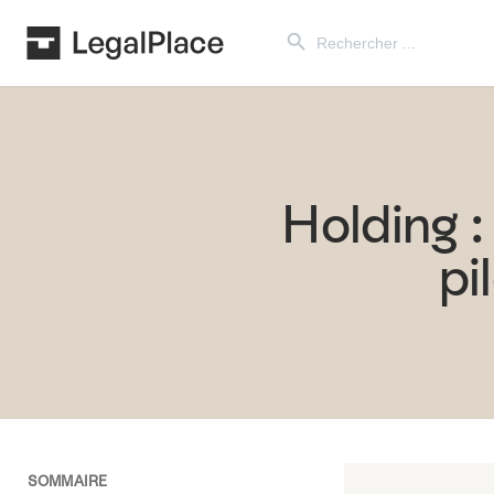
Search Button
Search
for:
Holding :
pi
SOMMAIRE