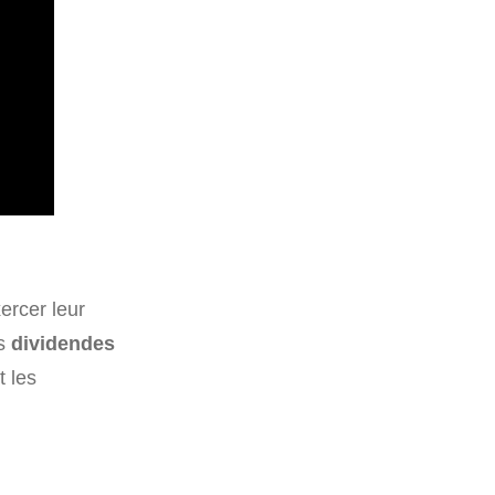
ercer leur
es
dividendes
t les