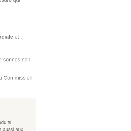
ociale
et :
personnes non
à la Commission
oduits
e aussi aux