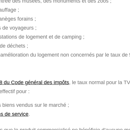
entrée des musées, des monuments et des zoos ;
auffage ;
anèges forains ;
s de voyageurs ;
stations de logement et de camping ;
 de déchets ;
’amélioration du logement non concernés par le taux de 
78 du Code général des impôts
, le taux normal pour la T
effectif pour :
s biens vendus sur le marché ;
ns de service
.
dès que le produit commercialisé ne bénéficie d’aucune m