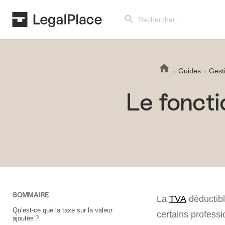
Search Button
Search
for:
Guides
Gesti
Le fonct
SOMMAIRE
La
TVA
déductibl
Qu’est-ce que la taxe sur la valeur
certains professi
ajoutée ?