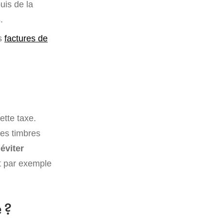
puis de la
.
es
factures de
ette taxe.
des timbres
éviter
st par exemple
 ?