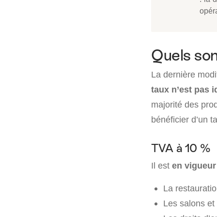
opér
Quels son
La dernière modi
taux n’est pas 
majorité des prod
bénéficier d’un ta
TVA à 10 %
Il est
en vigueur
La restauratio
Les salons et 