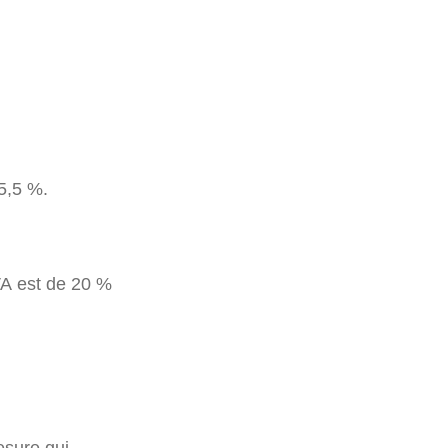
5,5 %.
VA est de 20 %
esure qui