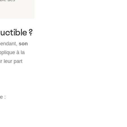
uctible ?
ependant,
son
plique à la
r leur part
e :