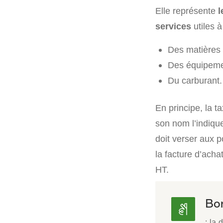
Elle représente
l
services
utiles à
Des matières 
Des équipeme
Du carburant.
En principe, la 
son nom l’indiqu
doit verser aux po
la facture d’acha
HT.
Bon
: la