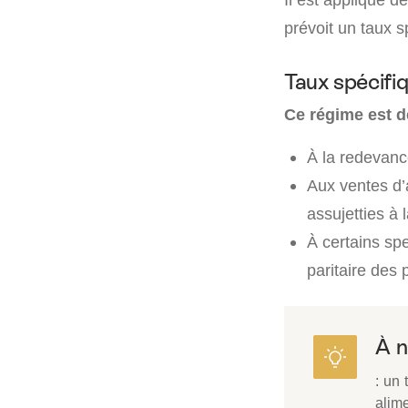
prévoit un taux s
Taux spécifi
Ce régime est d
À la redevance
Aux ventes d’
assujetties à 
À certains spe
paritaire des
À 
: un 
alim