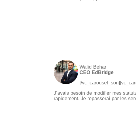
Walid Behar
CEO EdBridge
[/vc_carousel_son][vc_ca
J’avais besoin de modifier mes statuts
rapidement. Je repasserai par les se