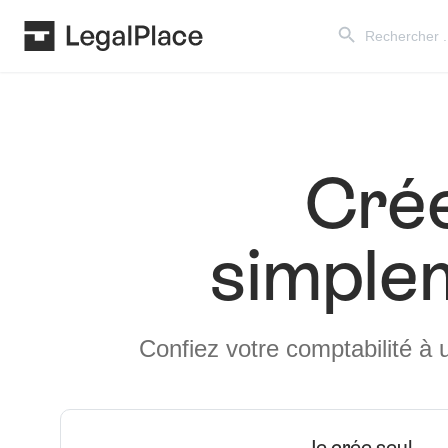
Search Button
Search
for:
Cré
simplem
Confiez votre comptabilité à 
Je crée seul