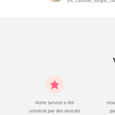
[/vc_carousel_son][/vc_ca
Notre service a été
Nou
construit par des avocats
pa