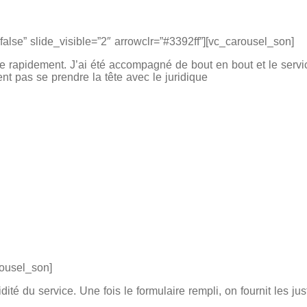
false” slide_visible=”2″ arrowclr=”#3392ff”][vc_carousel_son]
e rapidement. J’ai été accompagné de bout en bout et le service
t pas se prendre la tête avec le juridique
rousel_son]
idité du service. Une fois le formulaire rempli, on fournit les jus