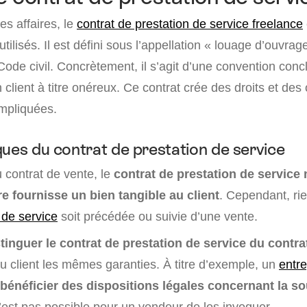
s affaires, le
contrat de prestation de service freelance
utilisés. Il est défini sous l’appellation « louage d’ouvra
 Code civil. Concrètement, il s’agit d’une convention conc
n client à titre onéreux. Ce contrat crée des droits et des 
impliquées.
ques du contrat de prestation de service
 contrat de vente, le
contrat de prestation de service
re fournisse un bien tangible au client
. Cependant, r
 de service
soit précédée ou suivie d’une vente.
stinguer le contrat de prestation de service du contra
 au client les mêmes garanties. À titre d’exemple, un
entr
bénéficier des dispositions légales concernant la so
’est pas possible pour un vendeur de les invoquer.