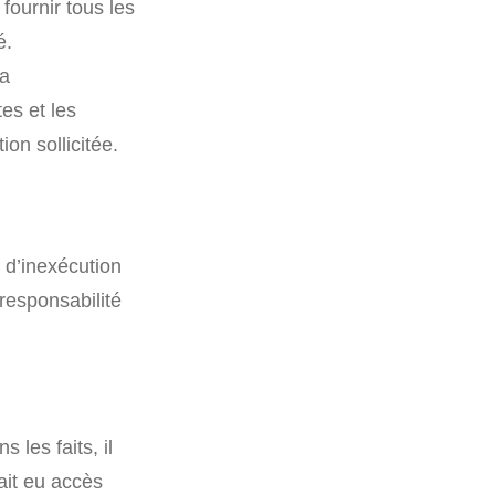
i fournir tous les
é.
la
es et les
ion sollicitée.
 d’inexécution
 responsabilité
s les faits, il
ait eu accès