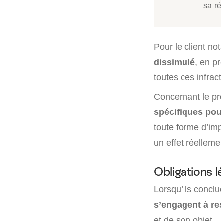
sa ré
Pour le client n
dissimulé
, en p
toutes ces infrac
Concernant le pres
spécifiques pour
toute forme d’imp
un effet réelleme
Obligations l
Lorsqu’ils conclu
s’engagent à re
et de son objet.