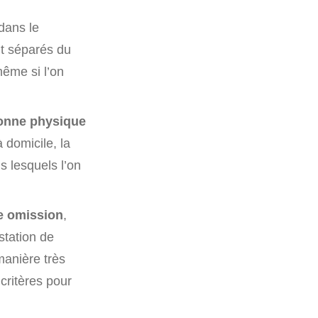
dans le
nt séparés du
même si l’on
sonne physique
à domicile, la
s lesquels l’on
ne omission
,
station de
 manière très
 critères pour