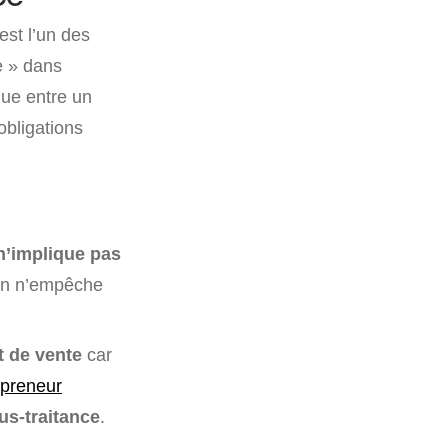
est l’un des
ge » dans
lue entre un
obligations
 n’implique pas
ien n’empêche
t de vente
car
epreneur
us-traitance
.