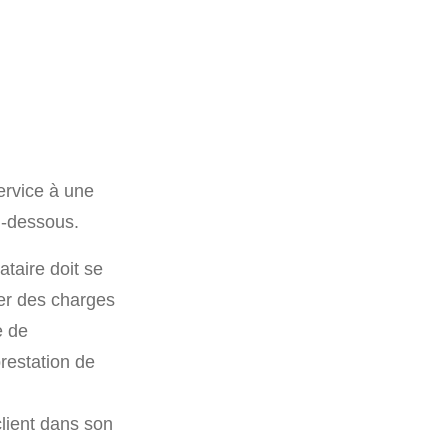
ervice à une
ci-dessous.
ataire doit se
ier des charges
e de
restation de
client dans son