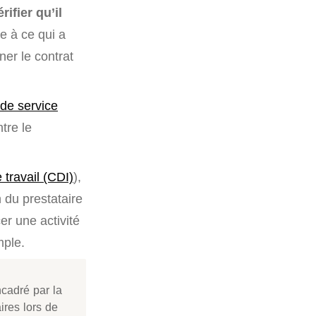
ifier qu’il
e à ce qui a
ner le contrat
 de service
tre le
 travail (CDI)
),
n du prestataire
er une activité
mple.
ncadré par la
ires lors de