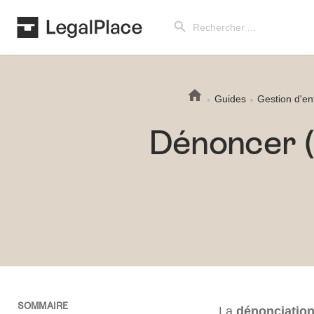
Search Button
Search
for:
Guides
Gestion d'en
Dénoncer (r
SOMMAIRE
La
dénonciation