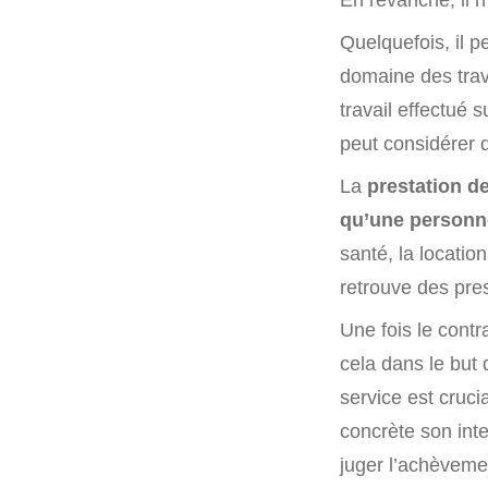
Quelquefois, il p
domaine des trav
travail effectué 
peut considérer q
La
prestation d
qu’une personn
santé, la locatio
retrouve des pres
Une fois le contra
cela dans le but 
service est crucia
concrète son inter
juger l’achèvemen