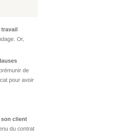
 travail
ndage. Or,
clauses
e prémunir de
cat pour avoir
 son client
enu du contrat