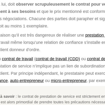
 lui, doit
observer scrupuleusement le contrat pour vér
ent à ses besoins
et que le prix mentionné est conform
s négociations. Chacune des parties doit parapher et sig
eçoit au moins 1 exemplaire.
raison qu’il est très dangereux de réaliser une
prestation
ravail même lorsqu’une relation de confiance s’installe en
client donneur d’ordre.
u
contrat de travail
(
contrat de travail (CDD)
ou
contrat de
station de service n’implique pas un lien de subordinatio
client. Par principe indépendant, le prestataire peut exerc
lance
,
auto-entrepreneur
ou
micro-entrepreneur
, par exe
à savoir
: le contrat de prestation de service est strictement e
Il est alors primordial de prendre toutes les précautions nécessa