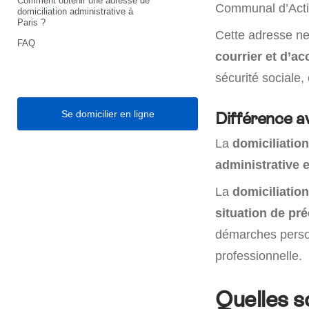
Comment obtenir une adresse de
Communal d’Acti
domiciliation administrative à
Paris ?
Cette adresse ne
FAQ
courrier et d’ac
sécurité sociale
Se domicilier en ligne
Différence av
La
domiciliation
administrative e
La
domiciliation
situation de pré
démarches person
professionnelle.
Quelles s