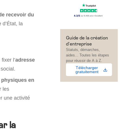
de recevoir du
d’État, la
Guide de la création
d'entreprise
Statuts, démarches,
aides... Toutes les étapes
ixer l’
adresse
pour réussir de A à Z.
Télécharger
social.
gratuitement
 physiques en
 les
 une activité
r la