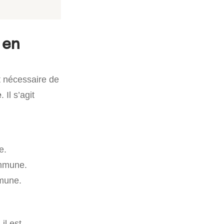
 en
st nécessaire de
e
. Il s’agit
e.
ommune.
mmune.
il est