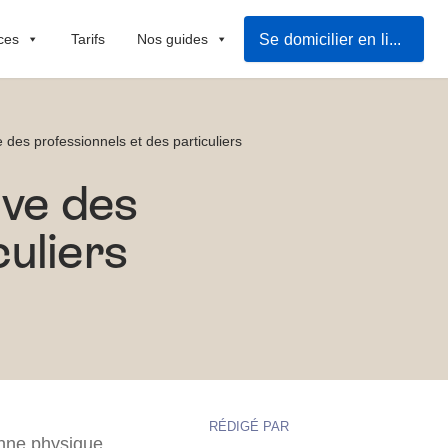
Se domicilier en ligne
ces
Tarifs
Nos guides
e des professionnels et des particuliers
ive des
culiers
RÉDIGÉ PAR
onne physique