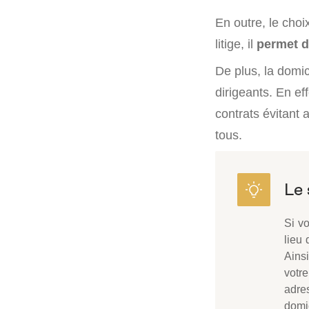
En outre, le choi
litige, il
permet d
De plus, la domic
dirigeants. En eff
contrats évitant 
tous.
Si vo
lieu 
Ainsi
votre
adre
domic