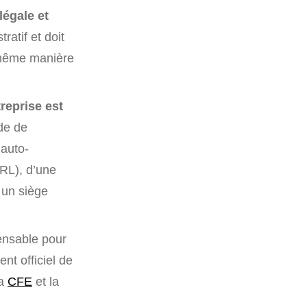
légale et
ratif et doit
 même manière
treprise est
de de
 auto-
URL), d’une
r un siège
pensable pour
nt officiel de
la
CFE
et la