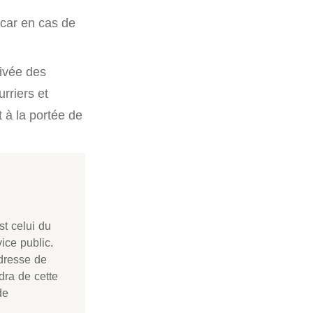
 car en cas de
rivée des
urriers et
t à la portée de
st celui du
ice public.
adresse de
dra de cette
de