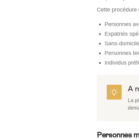
Cette procédure 
Personnes ave
Expatriés opé
Sans-domicile 
Personnes te
Individus préf
A n
La pr
deman
Personnes m