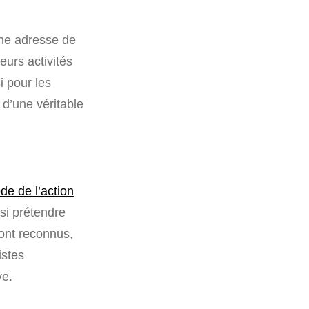
une adresse de
eurs activités
i pour les
n d’une véritable
ode de l’action
nsi prétendre
sont reconnus,
istes
ve.