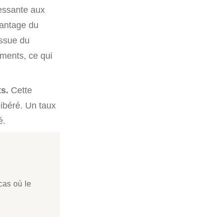
ressante aux
vantage du
issue du
ements, ce qui
ts.
Cette
 libéré. Un taux
é.
 cas où le