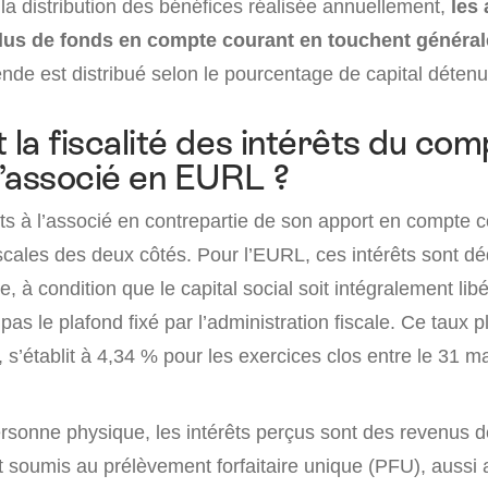
 la distribution des bénéfices réalisée annuellement,
les
lus de fonds en compte courant en touchent généra
dende est distribué selon le pourcentage de capital détenu
t la fiscalité des intérêts du co
’associé en EURL ?
êts à l’associé en contrepartie de son apport en compte 
cales des deux côtés. Pour l’EURL, ces intérêts sont dé
e, à condition que le capital social soit intégralement libé
as le plafond fixé par l’administration fiscale. Ce taux p
 s’établit à 4,34 % pour les exercices clos entre le 31 mai
ersonne physique, les intérêts perçus sont des revenus d
nt soumis au prélèvement forfaitaire unique (PFU), aussi a