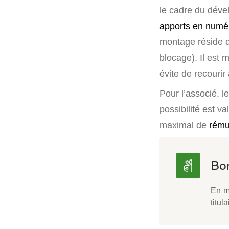
le cadre du dével
apports en numé
montage réside da
blocage). Il est 
évite de recourir
Pour l’associé, 
possibilité est va
maximal de
rému
En ma
titul