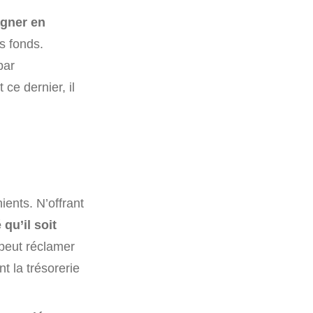
agner en
s fonds.
par
ce dernier, il
ents. N’offrant
qu’il soit
é peut réclamer
t la trésorerie