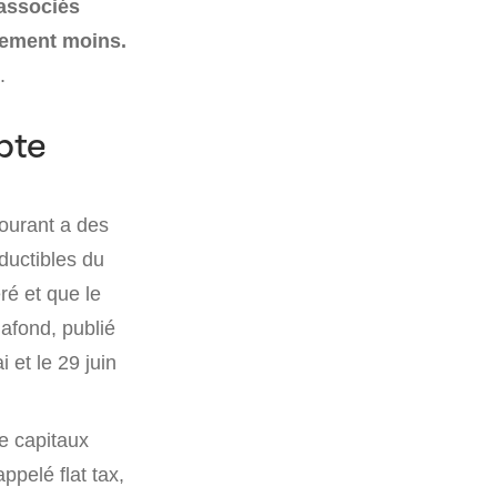
 associés
lement moins.
.
mpte
courant a des
ductibles du
ré et que le
lafond, publié
 et le 29 juin
e capitaux
ppelé flat tax,