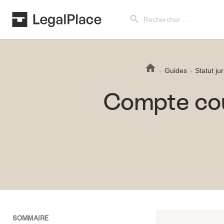
Search Button
Search
for:
Guides
Statut ju
Compte cou
SOMMAIRE