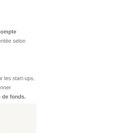
compte
entée selon
r les start-ups,
onner
 de fonds.