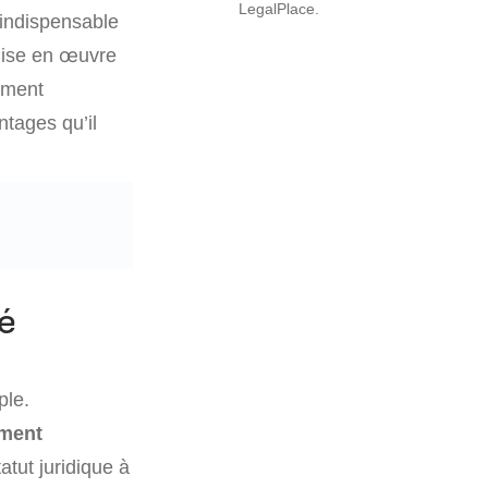
LegalPlace.
indispensable
 mise en œuvre
tement
tages qu’il
é
ple.
ement
atut juridique à