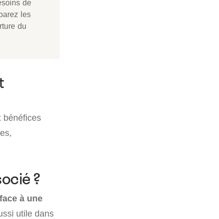
soins de
parez les
rture du
t
 bénéfices
les,
ocié ?
 face à une
ussi utile dans