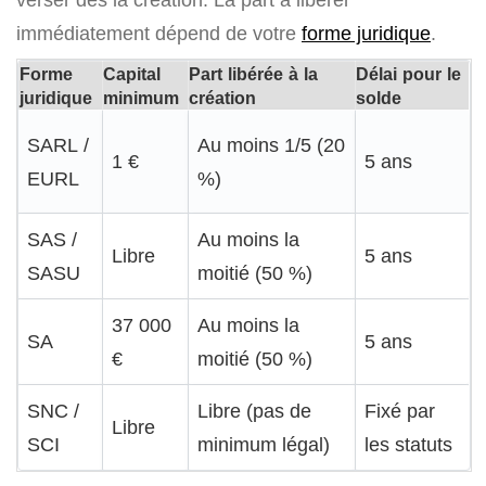
immédiatement dépend de votre
forme juridique
.
Forme
Capital
Part libérée à la
Délai pour le
juridique
minimum
création
solde
SARL /
Au moins 1/5 (20
1 €
5 ans
EURL
%)
SAS /
Au moins la
Libre
5 ans
SASU
moitié (50 %)
37 000
Au moins la
SA
5 ans
€
moitié (50 %)
SNC /
Libre (pas de
Fixé par
Libre
SCI
minimum légal)
les statuts