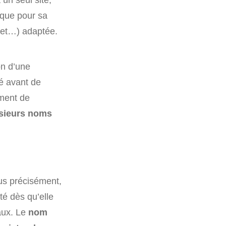
e que pour sa
.net…) adaptée.
on d’une
é avant de
ent de
usieurs noms
lus précisément,
é dès qu’elle
aux. Le
nom