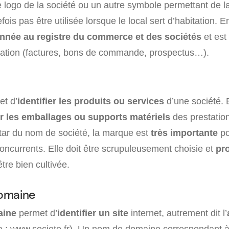
 logo de la société ou un autre symbole permettant de la
fois pas être utilisée lorsque le local sert d’habitation. En
nnée au registre du commerce et des sociétés
et est
isation (factures, bons de commande, prospectus…).
t d’
identifier les produits ou services
d’une société. E
r les emballages ou supports matériels
des prestation
nstar du nom de société, la marque est
très importante
po
ncurrents. Elle doit être scrupuleusement choisie et
pr
tre bien cultivée.
omaine
aine
permet d’
identifier un site
internet, autrement dit l’
 : www.societe.fr). Un nom de domaine correspondant à 