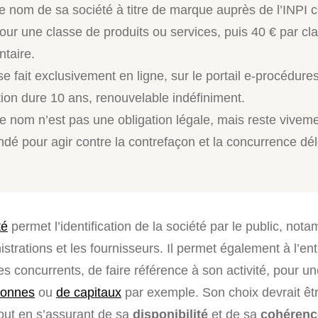
e nom de sa société à titre de marque auprès de l’INPI 
pour une classe de produits ou services, puis 40 € par cl
taire.
e fait exclusivement en ligne, sur le portail e-procédures
tion dure 10 ans, renouvelable indéfiniment.
le nom n’est pas une obligation légale, mais reste vivem
é pour agir contre la contrefaçon et la concurrence dél
té
permet l’identification de la société par le public, not
nistrations et les fournisseurs. Il permet également à l’en
s concurrents, de faire référence à son activité, pour u
sonnes
ou
de capitaux
par exemple. Son choix devrait êtr
ut en s’assurant de sa
disponibilité
et de sa
cohérenc