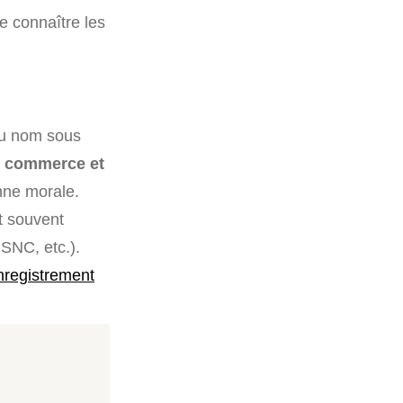
de connaître les
u nom sous
u commerce et
onne morale.
t souvent
 SNC, etc.).
nregistrement