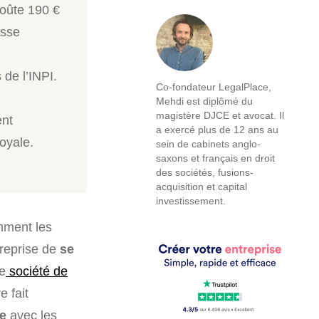
coûte 190 €
asse
 de l’INPI.
Co-fondateur LegalPlace,
Mehdi est diplômé du
magistère DJCE et avocat. Il
ent
a exercé plus de 12 ans au
oyale.
sein de cabinets anglo-
saxons et français en droit
des sociétés, fusions-
acquisition et capital
investissement.
amment les
treprise de
se
ne
société de
e fait
e
avec les