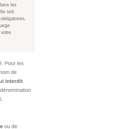
dans les
lle soit
obligatoires.
harge
 votre
é. Pour les
e nom de
i interdit
a dénomination
S.
ce
ou de