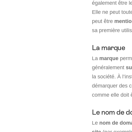
également être le
Elle ne peut toute
peut être
mentio
sa première util
La marque
La
marque
perme
généralement
su
la société. À l’i
démarquer des co
comme elle doit ê
Le nom de d
Le
nom de dom
site
(par exemple