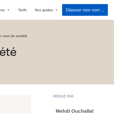
Déposer mon nom de société
ces
Tarifs
Nos guides
n nom de société
été
RÉDIGÉ PAR
Mehdi Ouchallal