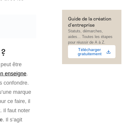
Guide de la création
d'entreprise
Statuts, démarches,
aides... Toutes les étapes
pour réussir de A à Z.
Télécharger
 ?
gratuitement
 peut être
on enseigne
.
as confondre.
u’une marque
ur ce faire, il
Il faut noter
le
. Il s’agit