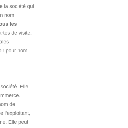
de la société qui
 un nom
tous les
tes de visite,
ales
voir pour nom
société. Elle
commerce.
 nom de
 l’exploitant,
me. Elle peut