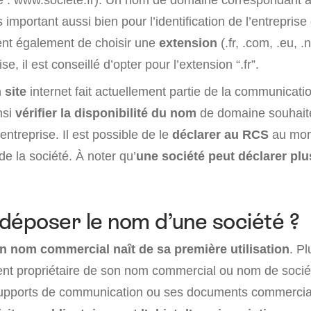
s important aussi bien pour l’identification de l’entrepris
nvient également de choisir une
extension
(.fr, .com, .eu, 
e, il est conseillé d’opter pour l’extension “.fr”.
 site
internet fait actuellement partie de la communicati
insi
vérifier la disponibilité du nom
de domaine souhait
entreprise. Il est possible de le
déclarer au RCS
au mom
de la société. À noter qu’
une société peut déclarer pl
déposer le nom d’une société ?
un nom commercial naît de sa première utilisation
. P
ent propriétaire de son nom commercial ou nom de sociét
s supports de communication ou ses documents commerci