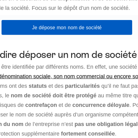
 de la société. Focus sur le dépôt d’un nom de société.
Je dépose mon nom de société
dire déposer un nom de société
être identifiée par différents noms. En effet, une société
dénomination sociale, son nom commercial ou encore s
oms ont des
statuts
et des
particularités
qu’il ne faut p
s, le
nom de société doit être protégé
au même titre q
 risques de
contrefaçon
et de
concurrence déloyale
. Po
ser le nom de société auprès d’un organisme compétent. 
on du nom
de l’entreprise n’est
pas une obligation léga
protection supplémentaire
fortement conseillée
.