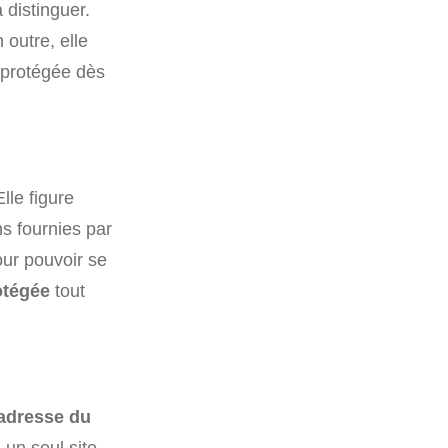
 distinguer.
 outre, elle
 protégée dès
lle figure
s fournies par
ur pouvoir se
otégée
tout
adresse du
un seul site,