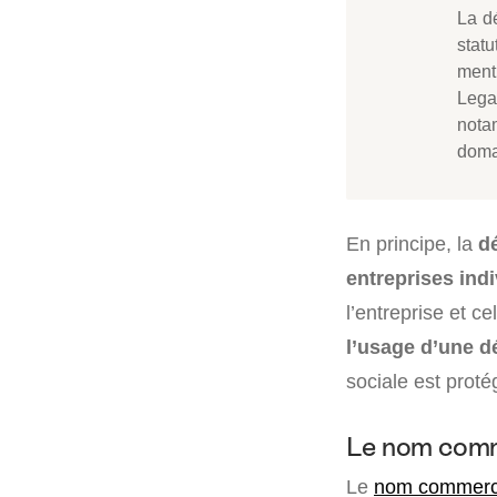
La d
statu
ment
Lega
nota
domai
En principe, la
dé
entreprises indi
l’entreprise et ce
l’usage d’une d
sociale est prot
Le nom comm
Le
nom commerc