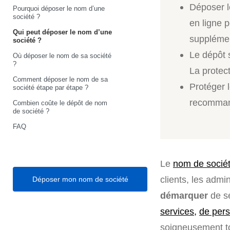
Déposer l
Pourquoi déposer le nom d’une
société ?
en ligne 
Qui peut déposer le nom d’une
supplémen
société ?
Le dépôt s
Où déposer le nom de sa société
?
La protec
Comment déposer le nom de sa
Protéger 
société étape par étape ?
recommand
Combien coûte le dépôt de nom
de société ?
FAQ
Le
nom de socié
clients, les admi
Déposer mon nom de société
démarquer
de se
services,
de per
soigneusement to