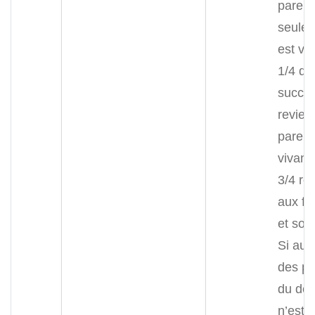
parent
seule
est viv
1/4 de
succe
revien
parent
vivant 
3/4 re
aux fr
et soe
Si auc
des pa
du déf
n’est v