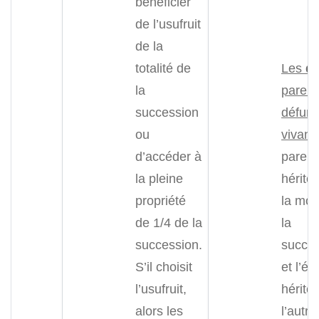
bénéficier
de l’usufruit
de la
totalité de
Les
d
la
parent
succession
défunt
ou
vivants
d’accéder à
parent
la pleine
hérite
propriété
la moi
de 1/4 de la
la
succession.
succe
S’il choisit
et l’é
l’usufruit,
hérite
alors les
l’autre