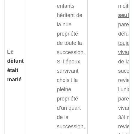
enfants
moitié 
héritent de
seul
d
la nue
parent
propriété
défunt
de toute la
toujou
Le
succession.
vivant 
défunt
Si l’époux
de la
était
survivant
succe
marié
choisit la
revien
pleine
l’uniq
propriété
parent
d’un quart
vivant 
de la
3/4 re
succession,
revien