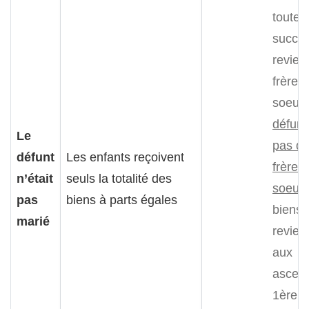
toute l
succe
revien
frères 
soeurs
défunt
Le
pas d
défunt
Les enfants reçoivent
frères 
n’était
seuls la totalité des
soeurs
pas
biens à parts égales
biens
marié
revien
aux
ascend
1ère é