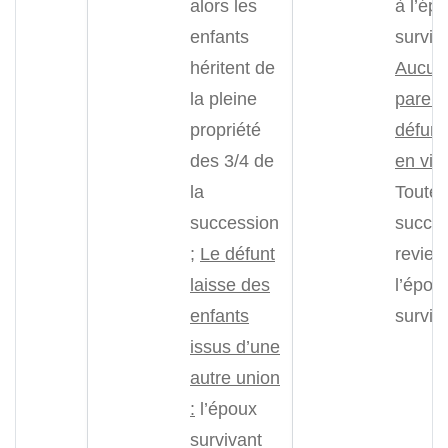
alors les
à l’ép
enfants
surviva
héritent de
Aucun
la pleine
parent
propriété
défunt
des 3/4 de
en vie 
la
Toute 
succession
succe
;
Le défunt
revien
laisse des
l’épou
enfants
surviv
issus d’une
autre union
:
l’époux
survivant