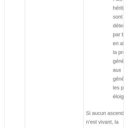
héritie
sont
déter
par br
en all
la pre
généra
aux
généra
les pl
éloign
Si aucun ascenda
n’est vivant, la