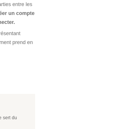
rties entre les
éer un compte
necter.
résentant
cument prend en
e sert du