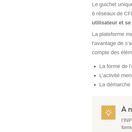
Le guichet unique
6 réseaux de CFE
utilisateur et s
La plateforme me
l’avantage de s’
compte des éléme
La forme de l’
L’activité men
La démarche à
À n
l’INP
formu