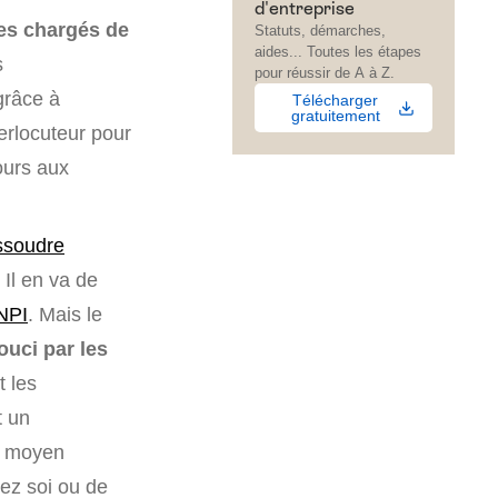
d'entreprise
mes chargés de
Statuts, démarches,
aides... Toutes les étapes
s
pour réussir de A à Z.
grâce à
Télécharger
gratuitement
erlocuteur pour
ours aux
ssoudre
 Il en va de
INPI
. Mais le
ouci par les
t les
t un
le moyen
hez soi ou de