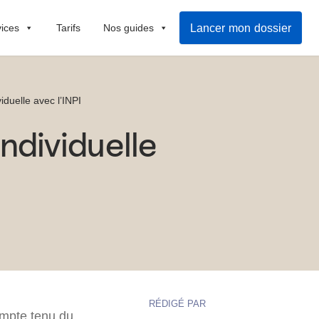
Lancer mon dossier
vices
Tarifs
Nos guides
iduelle avec l’INPI
ndividuelle
RÉDIGÉ PAR
ompte tenu du