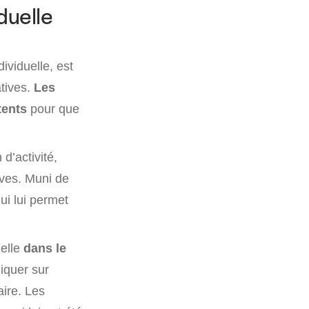
duelle
dividuelle, est
tives.
Les
tents
pour que
d’activité,
ives. Muni de
qui lui permet
uelle
dans le
liquer sur
aire. Les