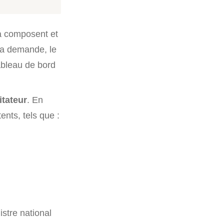
la composent et
 sa demande, le
ableau de bord
itateur
. En
ents, tels que :
istre national