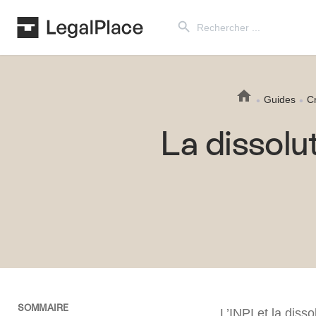
Search Button
Search
for:
Guides
Cr
La dissolu
SOMMAIRE
L’INPI et la disso