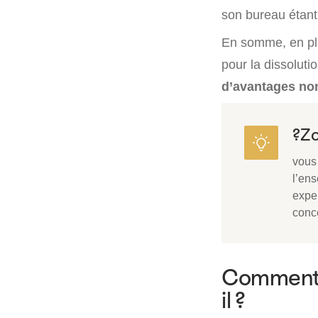
son bureau étant
En somme, en plus
pour la dissolutio
d’avantages no
?Z
vous
l’ens
expe
conce
Comment l
il ?