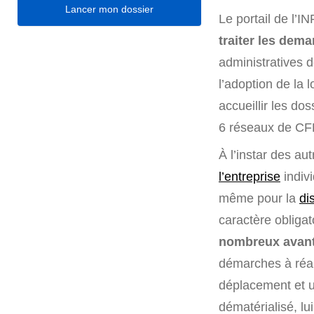
Lancer mon dossier
Le portail de l’I
traiter les dem
administratives 
l’adoption de la 
accueillir les do
6 réseaux de CFE
À l’instar des au
l’entreprise
indivi
même pour la
di
caractère obligat
nombreux avant
démarches à réal
déplacement et u
dématérialisé, lu