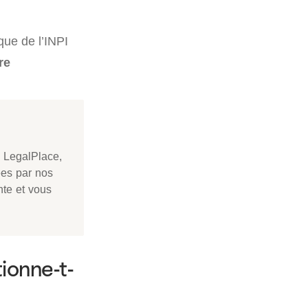
que de l’INPI
re
 LegalPlace,
ées par nos
nte et vous
ionne-t-