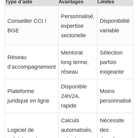
Type d’aide
Avantages
Limites
C
Personnalisé,
Conseiller CCI /
Disponibilité
expertise
BGE
variable
sectorielle
Mentorat
Sélection
Réseau
long terme,
parfois
d’accompagnement
réseau
exigeante
Disponible
Plateforme
Moins
24h/24,
juridique en ligne
personnalisé
rapide
Calculs
Nécessite
Logiciel de
automatisés,
des