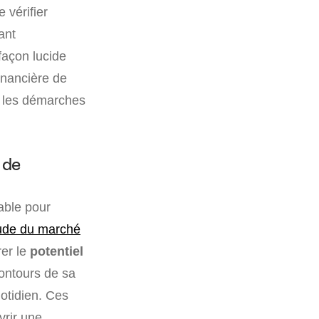
 vérifier
ant
façon lucide
inancière de
r les démarches
 de
able pour
ude du marché
rer le
potentiel
contours de sa
uotidien. Ces
vrir une