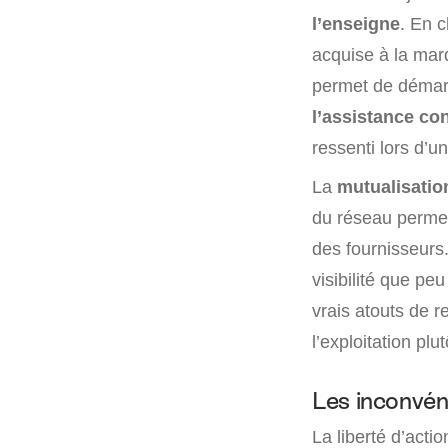
l’enseigne
. En c
acquise à la ma
permet de démarr
l’assistance co
ressenti lors d’u
La
mutualisatio
du réseau permet
des fournisseurs
visibilité que pe
vrais atouts de r
l’exploitation p
Les inconvén
La liberté d’act