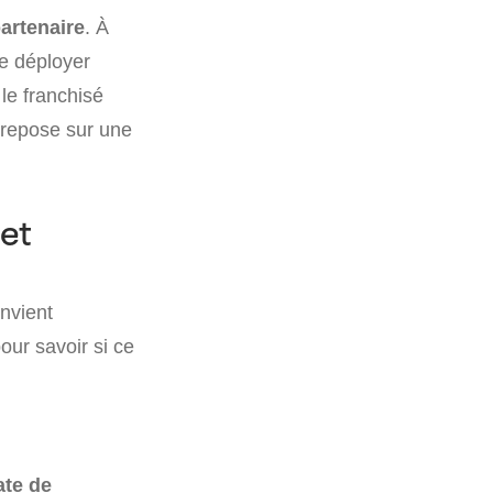
partenaire
. À
le déployer
 le franchisé
 repose sur une
 et
onvient
our savoir si ce
ate de