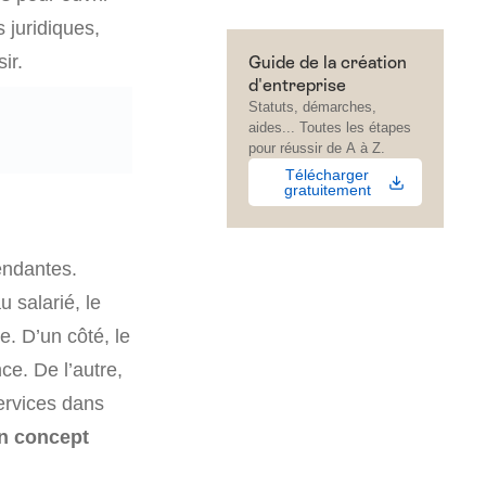
 juridiques,
ir.
Guide de la création
d'entreprise
Statuts, démarches,
aides... Toutes les étapes
pour réussir de A à Z.
Télécharger
gratuitement
endantes.
u salarié, le
. D’un côté, le
ce. De l’autre,
ervices dans
un concept