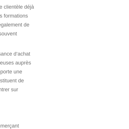
e clientèle déjà
s formations
 également de
 souvent
sance d’achat
ageuses auprès
pporte une
stituent de
ntrer sur
ommerçant