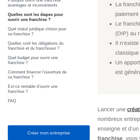
Pourquoi ouvrir une franchise :
La franchi
avantages et inconvénients
paiement 
Quelles sont les étapes pour
ouvrir une franchise ?
Le franch
Quel statut juridique choisir pour
(DIP) au 
sa franchise ?
Il n’exist
Quelles sont les obligations du
franchisé et du franchiseur ?
classiqu
Quel budget pour ouvrir une
Un apport
franchise ?
est génér
Comment financer l’ouverture de
sa franchise ?
Est-ce rentable d’ouvrir une
franchise ?
FAQ
Lancer une
créat
nombreux entrepr
enseigne et d’un
Créer mon entreprise
franchise
, vous 