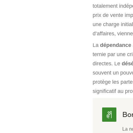
totalement indép
prix de vente im
une charge initi
d’affaires, vienn
La
dépendance 
ternie par une c
directes. Le
désé
souvent un pouvoi
protège les parte
significatif au pro
La n