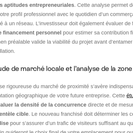
s aptitudes entrepreneuriales
. Cette analyse permet de
otre profil professionnel avec le quotidien d’un commerç
ié à un réseau. L’investisseur doit également évaluer de 
e financement personnel
pour estimer sa contribution f
n préalable valide la viabilité du projet avant d’entame
lation.
tude de marché locale et l’analyse de la zone
e rigoureuse du marché de proximité s’avère indispens
ntation géographique de votre future entreprise. Cette
ét
aluer la densité de la concurrence
directe et de mesu
entèle cible
. Le nouveau franchisé doit déterminer les 
dise
pour s’assurer d’un trafic de visiteurs suffisant au q
in guideront le choix final de votre emplacement pour ou