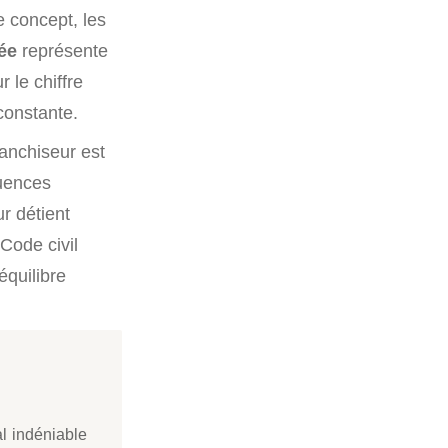
e concept, les
ée
représente
 le chiffre
constante.
ranchiseur est
quences
ur détient
 Code civil
équilibre
l indéniable