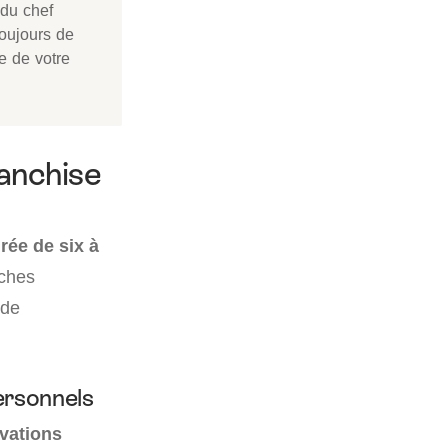
 du chef
toujours de
ce de votre
ranchise
rée de six à
rches
 de
ersonnels
vations