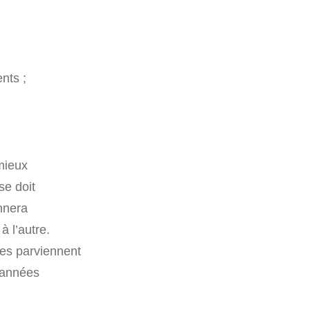
nts ;
mieux
ise doit
nnera
à l’autre.
ses parviennent
s années