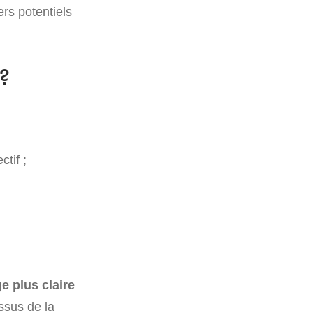
ers potentiels
?
tif ;
e plus claire
ssus de la