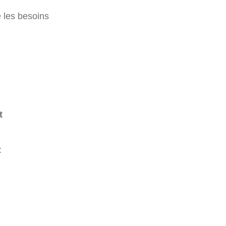
e les besoins
t
: