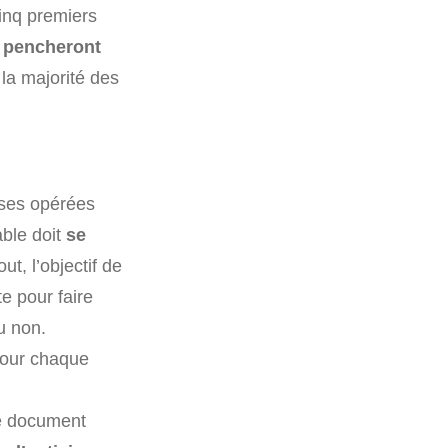
cinq premiers
 pencheront
la majorité des
nses opérées
able doit
se
ut, l’objectif de
e pour faire
u non.
 pour chaque
le document