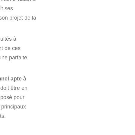
it ses
son projet de la
cultés à
nt de ces
ne parfaite
nnel apte à
doit être en
mposé pour
s principaux
ts.