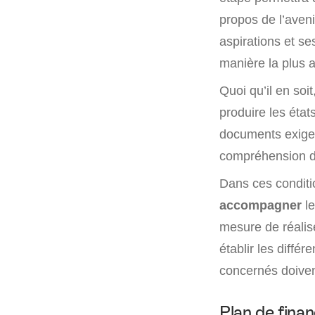
propos de l’avenir
aspirations et se
manière la plus a
Quoi qu’il en soi
produire les état
documents exige 
compréhension d
Dans ces conditio
accompagner
le
mesure de réali
établir les diffé
concernés doiven
Plan de fina