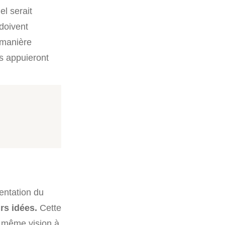
el serait
 doivent
 manière
es appuieront
sentation du
rs idées.
Cette
a même vision à