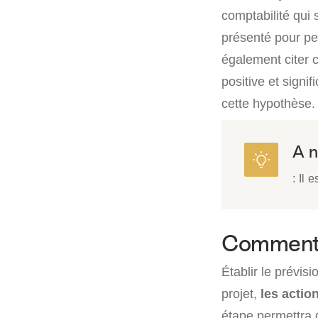
comptabilité qui 
présenté pour per
également citer c
positive et signi
cette hypothèse.
A n
: Il 
Comment f
Établir le prévis
projet,
les actio
étape permettra 