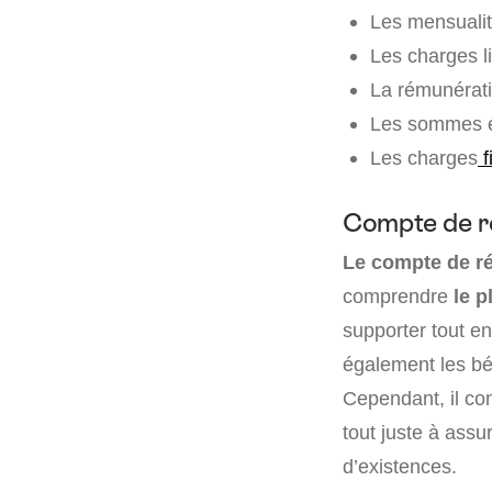
Les mensualit
Les charges l
La rémunérati
Les sommes é
Les charges
f
Compte de ré
Le compte de ré
comprendre
le p
supporter tout en
également les bén
Cependant, il con
tout juste à assu
d’existences.