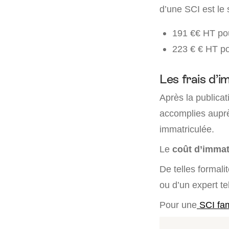
d’une SCI est le 
191 €
€ HT pou
223 €
€ HT po
Les frais d’i
Après la publicat
accomplies aupr
immatriculée.
Le
coût d’immatr
De telles formali
ou d’un expert te
Pour une
SCI fam