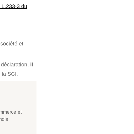
le L.233-3 du
 société et
 déclaration,
il
 la SCI.
ommerce et
mois