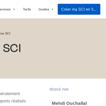
Créer ma SCI en 5mn
ervices
Tarifs
Guides
une SCI
e SCI
RÉDIGÉ PAR
énéralement
pports réalisés
Mehdi Ouchallal