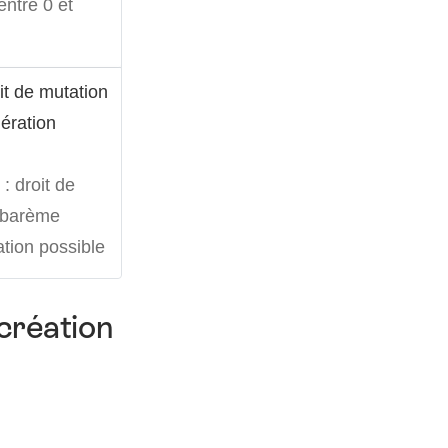
entre 0 et
it de mutation
ération
: droit de
n barème
tion possible
 création