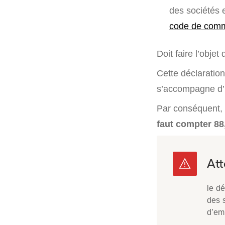
des sociétés 
code de comm
Doit faire l’objet
Cette déclaration
s’accompagne d’
Par conséquent, e
faut compter 88
le d
des 
d’em