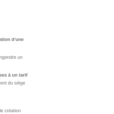
ation d’une
 engendre un
es à un tarif
ment du siège
de création