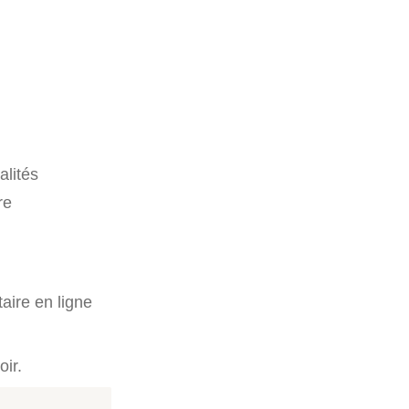
alités
re
taire en ligne
oir.