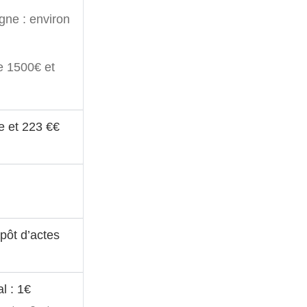
igne : environ
re 1500€ et
e et
223 €
€
pôt d’actes
l : 1€