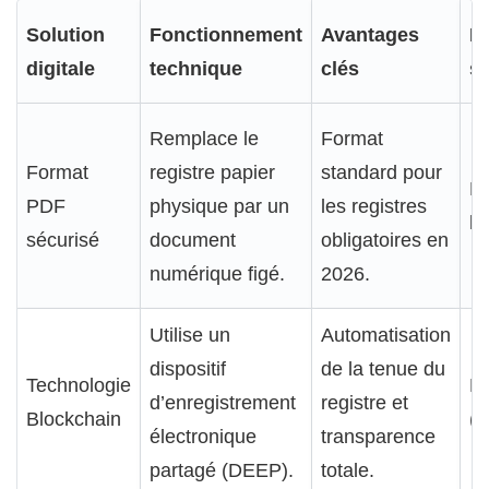
Solution
Fonctionnement
Avantages
N
digitale
technique
clés
sé
Remplace le
Format
Format
registre papier
standard pour
Él
PDF
physique par un
les registres
ho
sécurisé
document
obligatoires en
numérique figé.
2026.
Utilise un
Automatisation
dispositif
de la tenue du
Technologie
M
d’enregistrement
registre et
Blockchain
(i
électronique
transparence
partagé (DEEP).
totale.