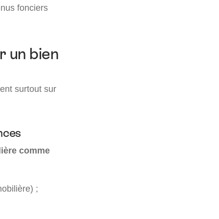
enus fonciers
r un bien
ent surtout sur
ences
ilière comme
obilière) ;