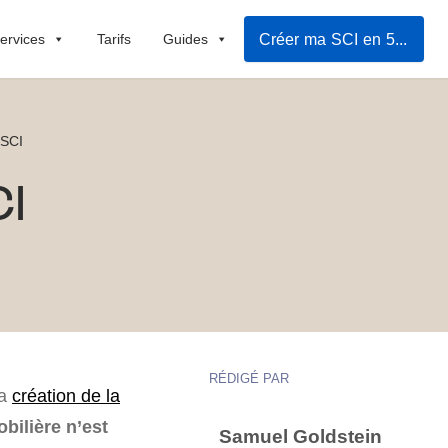
Créer ma SCI en 5mn
ervices
Tarifs
Guides
 SCI
CI
RÉDIGÉ PAR
la
création de la
bilière n’est
Samuel Goldstein