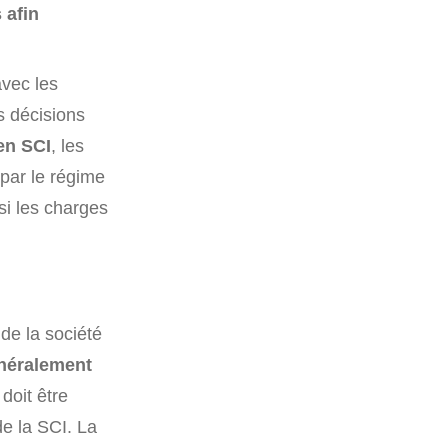
 afin
avec les
es décisions
en SCI
, les
 par le régime
si les charges
de la société
énéralement
 doit être
de la SCI. La