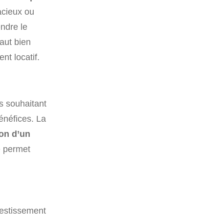
acieux ou
endre le
 faut bien
nt locatif.
s souhaitant
énéfices. La
ion d’un
e permet
vestissement