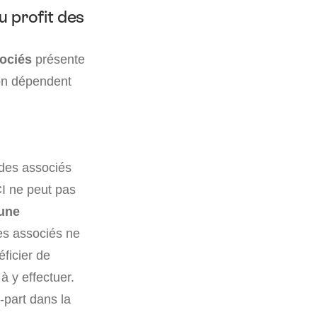
u profit des
sociés
présente
on dépendent
 des associés
CI ne peut pas
’une
les associés ne
éficier de
à y effectuer.
-part dans la