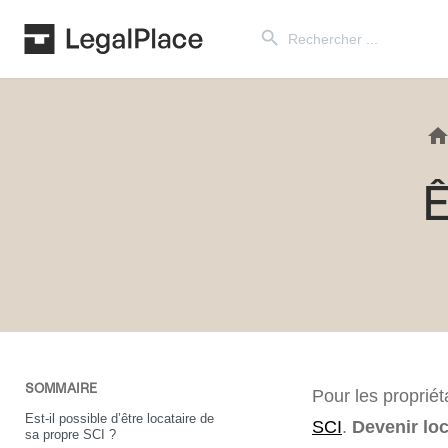
Search Button
Search
for:
Ê
SOMMAIRE
Pour les proprié
Est-il possible d’être locataire de
SCI
.
Devenir loc
sa propre SCI ?