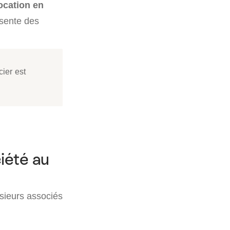
ocation en
ésente des
ier est
ciété au
usieurs associés