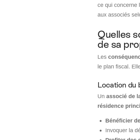
ce qui concerne l
aux associés sel
Quelles s
de sa pro
Les
conséquence
le plan fiscal. E
Location du b
Un
associé de l
résidence princ
Bénéficier d
Invoquer la d
Profiter des 