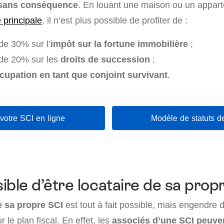
 sans conséquence
. En louant une maison ou un appar
 principale
, il n’est plus possible de profiter de :
de 30% sur l’
impôt sur la fortune immobilière
;
 de 20% sur les
droits de succession
;
ccupation en tant que conjoint survivant
.
votre SCI en ligne
Modèle de statuts d
sible d’être locataire de sa prop
e sa propre SCI
est tout à fait possible, mais engendre 
le plan fiscal. En effet, les
associés d’une SCI peuve