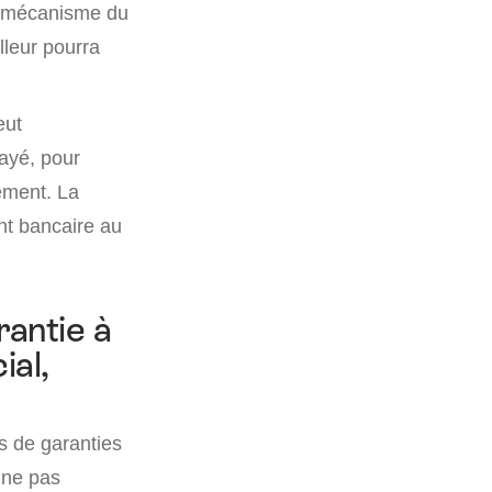
au mécanisme du
lleur pourra
eut
ayé, pour
ement. La
ent bancaire au
rantie à
al,
es de garanties
 ne pas