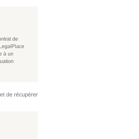
ntrat de
 LegalPlace
e à un
tuation
met de récupérer