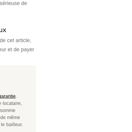
 sérieuse de
ux
de cet article,
eur et de payer
garantie
.
 locataire,
e somme
st de même
le bailleur.