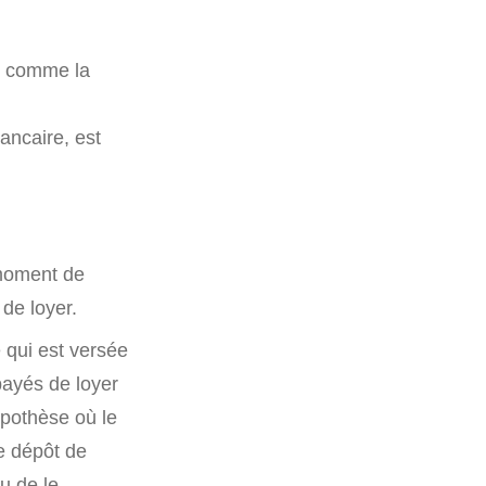
t, comme la
ancaire, est
 moment de
de loyer.
 qui est versée
mpayés de loyer
ypothèse où le
le dépôt de
u de le