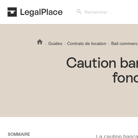
Search Button
Search
for:
Guides
Contrats de location
Bail commerci
Caution ban
fon
SOMMAIRE
La caution banca