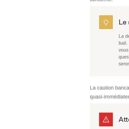
La d
bail.
vous
quest
sero
La caution bancai
quasi-immédiatem