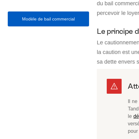
du bail commercia
percevoir le loy
Modèle de bail commercial
Le principe 
Le cautionnement 
la caution est un
sa dette envers s
Il n
Tandi
le
dé
vers
pour 