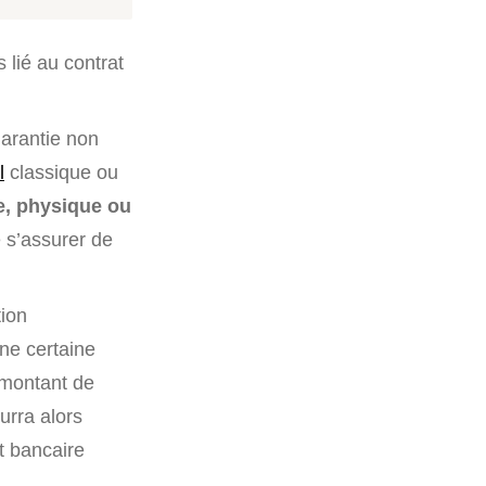
rs lié au contrat
garantie non
l
classique ou
e, physique ou
e s’assurer de
tion
une certaine
 montant de
urra alors
t bancaire