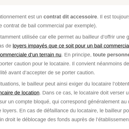
utionnement est un
contrat dit accessoire
. Il est toujou
, le contrat de bail commercial par exemple).
tamment utilisée car elle permet au bailleur d’offrir une 
cas de
loyers impayés que ce soit pour un bail commercia
commerciale d’un terrain nu
. En principe,
toute personn
 porter caution pour le locataire. Il convient néanmoins d
lité avant d’accepter de se porter caution.
uations, le bailleur peut ainsi exiger du locataire l’obten
ncaire de location
. Dans ce cas, le locataire doit verser 
sur un compte bloqué, qui correspond généralement au
 loyers. En cas de défaillance du locataire, le bailleur po
n droit le déblocage des fonds auprès de l’établissemen