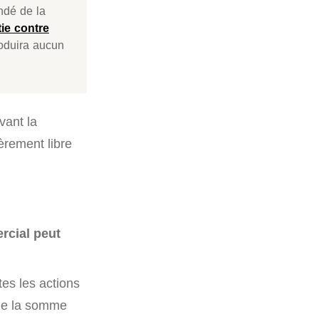
ndé de la
ie contre
roduira aucun
vant la
èrement libre
rcial peut
tes les actions
 de la somme