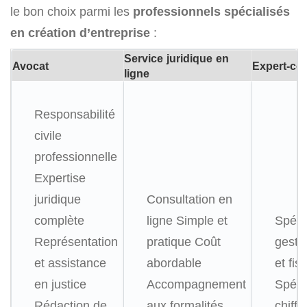
le bon choix parmi les
professionnels spécialisés
en création d’entreprise
:
Service juridique en
Avocat
Expert-co
ligne
Responsabilité
civile
professionnelle
Expertise
juridique
Consultation en
complète
ligne
Simple et
Spéci
Représentation
pratique
Coût
gesti
et assistance
abordable
et fisc
en justice
Accompagnement
Spéci
Rédaction de
aux formalités
chiffr