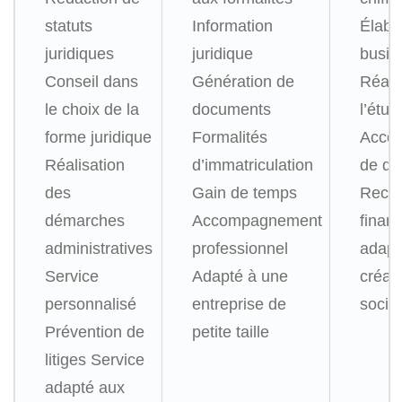
statuts
Information
Élabo
juridiques
juridique
busin
Conseil dans
Génération de
Réali
le choix de la
documents
l’étu
forme juridique
Formalités
Acco
Réalisation
d’immatriculation
de qua
des
Gain de temps
Reche
démarches
Accompagnement
finan
administratives
professionnel
adapt
Service
Adapté à une
créat
personnalisé
entreprise de
socié
Prévention de
petite taille
litiges
Service
adapté aux