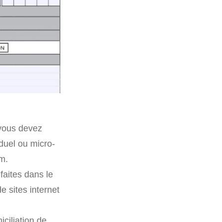
 vous devez
iduel ou micro-
m.
 faites dans le
e sites internet
ciliation de