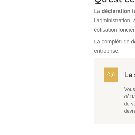
La
déclaration i
l’administration, 
cotisation fonciè
La complétude de
entreprise.
Vous
décla
de vo
devre