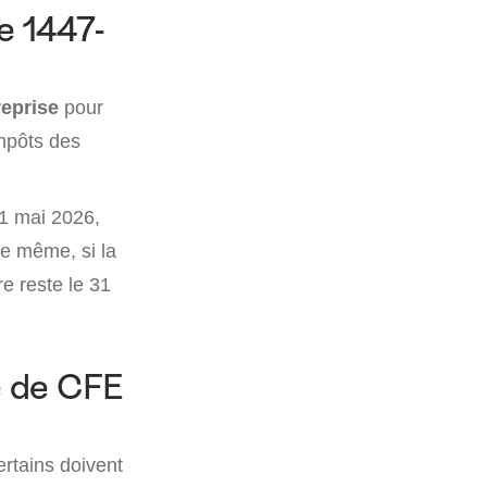
re 1447-
reprise
pour
mpôts des
31 mai 2026,
De même, si la
re reste le 31
e de CFE
rtains doivent