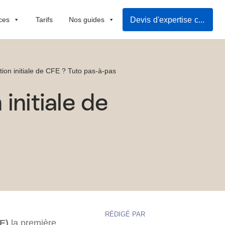
Devis d'expertise comptable
ces
Tarifs
Nos guides
ion initiale de CFE ? Tuto pas-à-pas
initiale de
RÉDIGÉ PAR
E)
la première