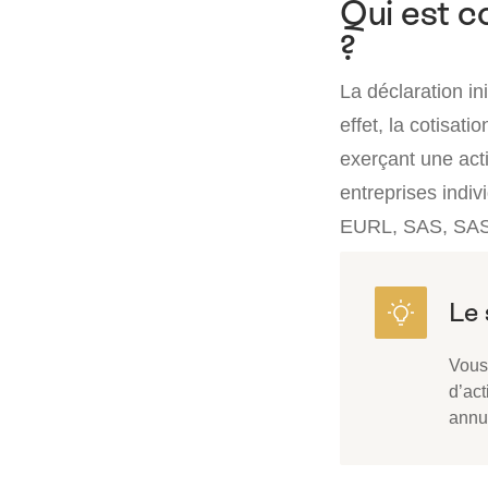
Qui est c
?
La déclaration i
effet, la cotisat
exerçant une acti
entreprises indi
EURL, SAS, SASU
Vous
d’act
annu