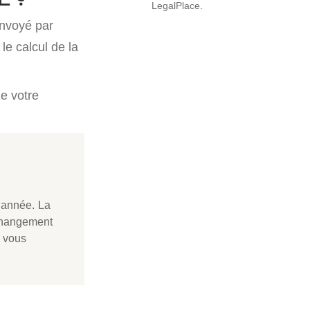
LegalPlace.
envoyé par
 le calcul de la
de votre
 année. La
 changement
, vous