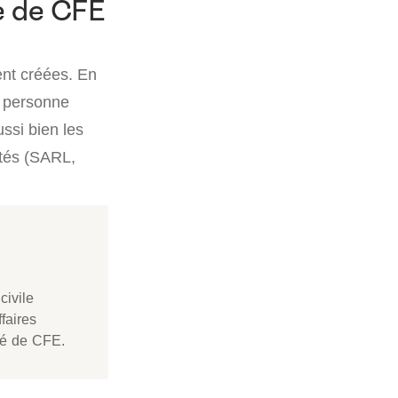
le de CFE
ent créées. En
et personne
ssi bien les
étés (SARL,
civile
ffaires
ré de CFE.