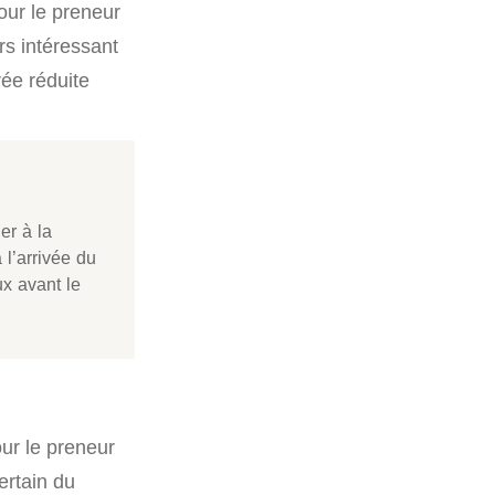
our le preneur
urs intéressant
rée réduite
er à la
 l’arrivée du
ux avant le
ur le preneur
ertain du