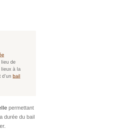
ée
 lieu de
lieux à la
et d’un
bail
lle
permettant
la durée du bail
er.