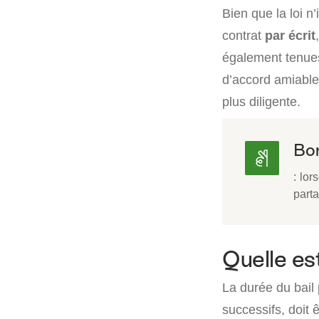
Bien que la loi n
contrat
par écrit
également tenues
d’accord amiable, 
plus diligente.
Bon
: lor
parta
Quelle est
La durée du bail 
successifs, doit 