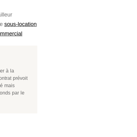
illeur
de
sous-location
ommercial
er à la
ontrat prévoit
lé mais
fonds par le