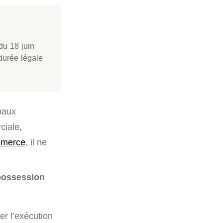
u 18 juin
durée légale
 baux
ciale,
mmerce
, il ne
 possession
er l’exécution