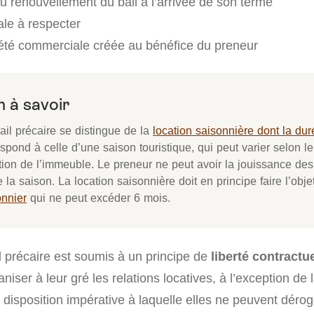
au renouvellement du bail à l’arrivée de son terme
le à respecter
été commerciale créée au bénéfice du preneur
 à savoir
bail précaire se distingue de la
location saisonnière dont la dur
spond à celle d’une saison touristique, qui peut varier selon le
tion de l’immeuble. Le preneur ne peut avoir la jouissance des 
e la saison. La location saisonnière doit en principe faire l’obj
onnier
qui ne peut excéder 6 mois.
l précaire est soumis à un principe de
liberté contractue
niser à leur gré les relations locatives, à l’exception de 
 disposition impérative à laquelle elles ne peuvent dérog