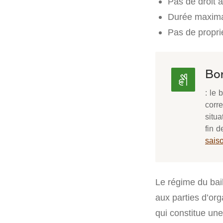
Pas de droit 
Durée maxima
Pas de propri
Bon
: le 
corre
situa
fin d
sais
Le régime du bai
aux parties d’orga
qui constitue une