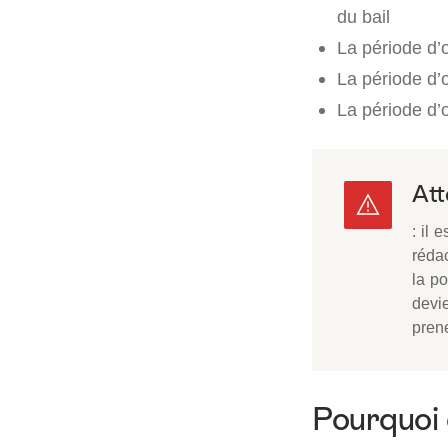
du bail
La période d’o
La période d’o
La période d’
Att
: il 
rédac
la po
devie
pren
Pourquoi 