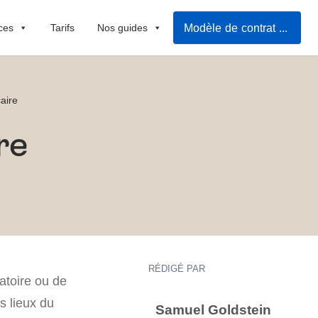
Modèle de contrat de location
ces
Tarifs
Nos guides
aire
re
RÉDIGÉ PAR
atoire ou de
s lieux du
Samuel Goldstein