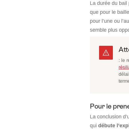
La durée du bail
que pour le baill
pour l’une ou l’a
semble plus oppo
Att
: le 
résil
délai
terme
Pour le pren
La conclusion d’u
qui
débute l’ex