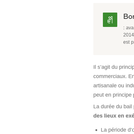
Bon
: ava
2014
est 
Il s’agit du princ
commerciaux. En 
artisanale ou indu
peut en principe 
La durée du bail
des lieux en ex
La période d’o