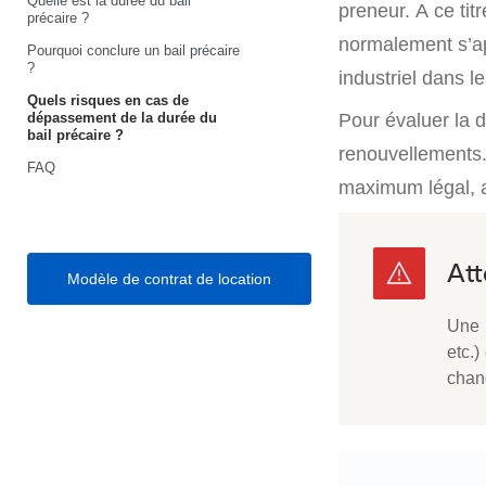
Quelle est la durée du bail
preneur. A ce tit
précaire ?
normalement s’ap
Pourquoi conclure un bail précaire
?
industriel dans l
Quels risques en cas de
dépassement de la durée du
Pour évaluer la d
bail précaire ?
renouvellements. 
FAQ
maximum légal, a
Modèle de contrat de location
Une r
etc.)
chan