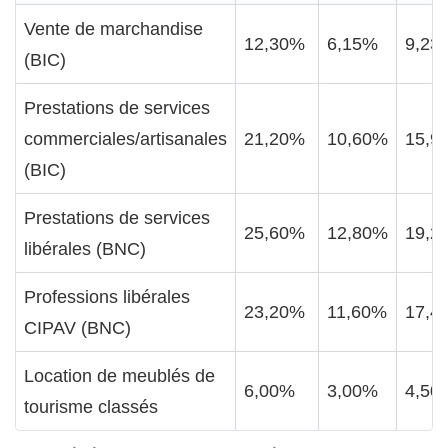
Vente de marchandise
12,30%
6,15%
9,23
(BIC)
Prestations de services
commerciales/artisanales
21,20%
10,60%
15,9
(BIC)
Prestations de services
25,60%
12,80%
19,2
libérales (BNC)
Professions libérales
23,20%
11,60%
17,4
CIPAV (BNC)
Location de meublés de
6,00%
3,00%
4,50
tourisme classés