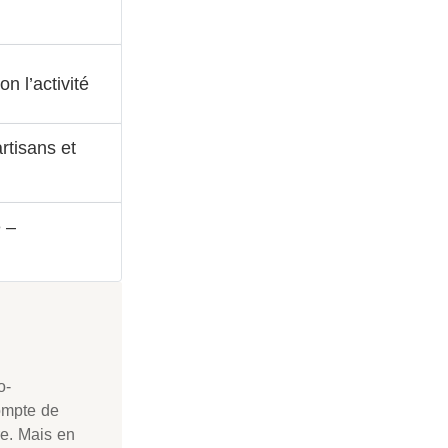
n l’activité
rtisans et
 –
o-
compte de
tre. Mais en