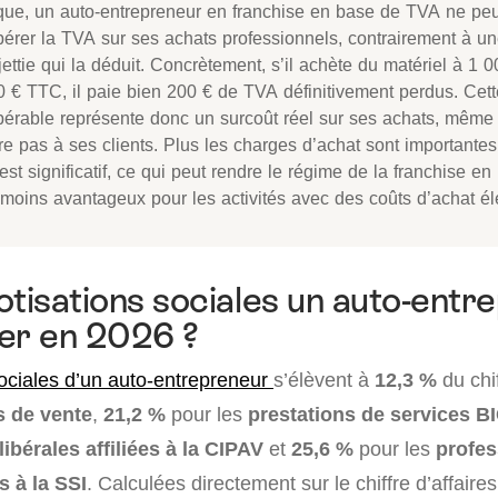
ique, un auto-entrepreneur en franchise en base de TVA ne pe
pérer la TVA sur ses achats professionnels, contrairement à un
ettie qui la déduit. Concrètement, s’il achète du matériel à 1 
0 € TTC, il paie bien 200 € de TVA définitivement perdus. Ce
pérable représente donc un surcoût réel sur ses achats, même s
re pas à ses clients. Plus les charges d’achat sont importantes
 est significatif, ce qui peut rendre le régime de la franchise e
moins avantageux pour les activités avec des coûts d’achat él
otisations sociales un auto-entr
ayer en 2026 ?
sociales d’un auto-entrepreneur
s’élèvent à
12,3 %
du chif
s de vente
,
21,2 %
pour les
prestations de services B
ibérales affiliées à la CIPAV
et
25,6 %
pour les
profes
es à la SSI
. Calculées directement sur le chiffre d’affaire