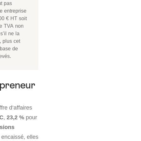
ut pas
e entreprise
000 € HT soit
tte TVA non
’il ne la
, plus cet
n base de
evés.
epreneur
fre d’affaires
IC
,
23,2 %
pour
sions
s encaissé, elles