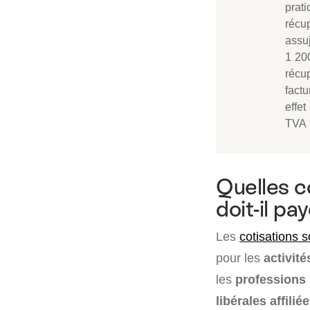
prat
récu
assuj
1 20
récu
factu
effet
TVA 
Quelles c
doit-il p
Les
cotisations 
pour les
activité
les
professions l
libérales affilié