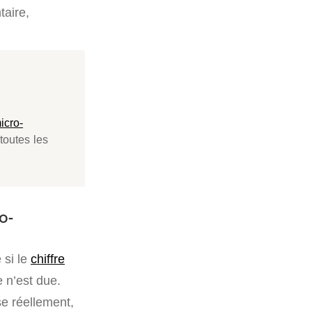
taire,
icro-
toutes les
o-
 si le
chiffre
e n’est due.
se réellement,