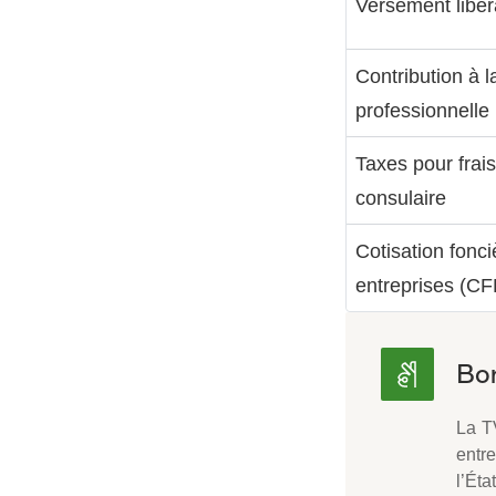
Versement libéra
Contribution à l
professionnelle
Taxes pour frai
consulaire
Cotisation fonc
entreprises (CF
La T
entr
l’Éta