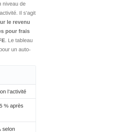
on niveau de
ivité. Il s’agit
ur le revenu
es pour frais
FE
. Le tableau
pour un auto-
n l’activité
45 % après
 selon