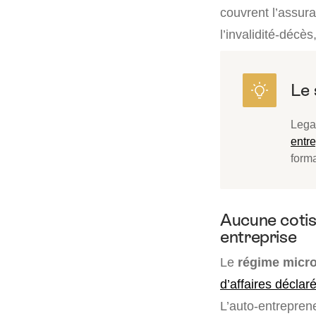
couvrent l’assur
l’invalidité-décè
Lega
entr
forma
Aucune cotisa
entreprise
Le
régime micro
d’affaires déclar
L’auto-entrepren