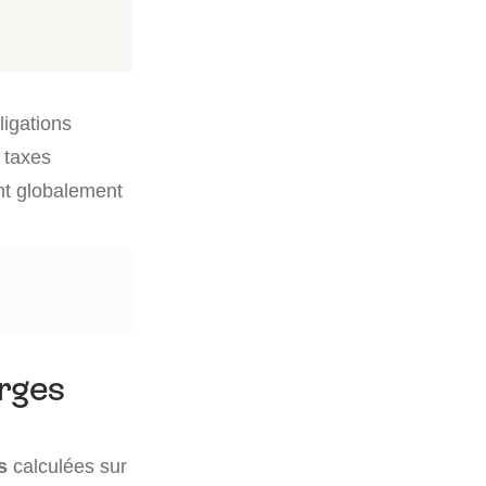
ligations
 taxes
nt globalement
arges
es
calculées sur