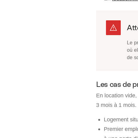
Le pr
où el
de so
Les cas de pr
En location vide,
3 mois à 1 mois. 
Logement sit
Premier emplo