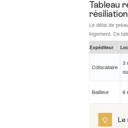
Tableau ré
résiliatio
Le délai de préav
logement. Ce tab
Expéditeur
Loc
3 
Colocataire
ou
Bailleur
6 