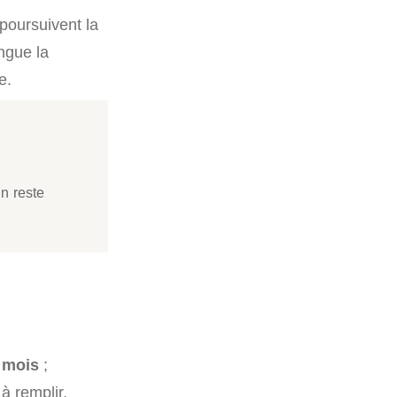
 poursuivent la
ngue la
e.
un reste
 mois
;
à remplir.