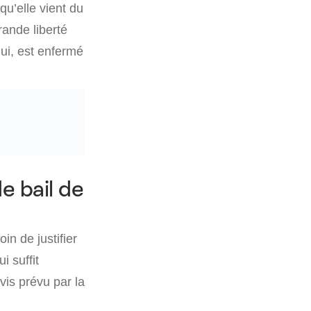
u’elle vient du
rande liberté
lui, est enfermé
e bail de
in de justifier
i suffit
vis prévu par la