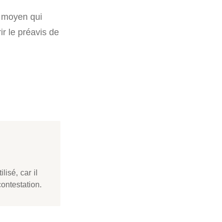
un moyen qui
rir le préavis de
isé, car il
ontestation.