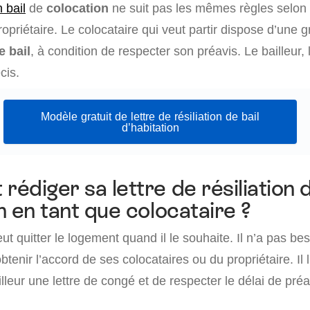
n bail
de
colocation
ne suit pas les mêmes règles selon q
ropriétaire. Le colocataire qui veut partir dispose d’une g
le bail
, à condition de respecter son préavis. Le bailleur, 
cis.
Modèle gratuit de lettre de résiliation de bail
d’habitation
édiger sa lettre de résiliation d
n en tant que colocataire ?
t quitter le logement quand il le souhaite. Il n’a pas beso
btenir l’accord de ses colocataires ou du propriétaire. Il lu
lleur une lettre de congé et de respecter le délai de préa