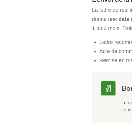
La lettre de rési
donne une
date 
1 ou 3 mois. Troi
Lettre recom
Acte de commis
Remise en ma
Le r
cons