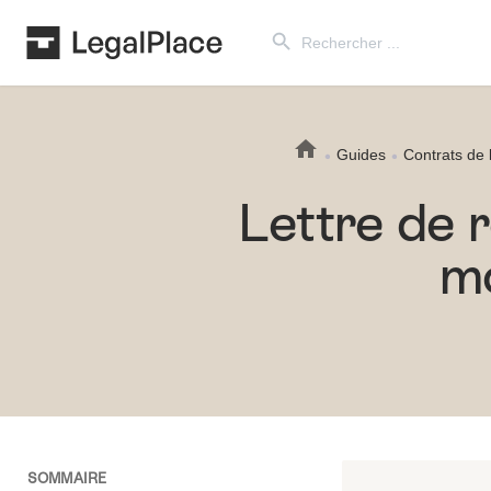
Search Button
Search
for:
Guides
Contrats de 
Lettre de r
mo
SOMMAIRE