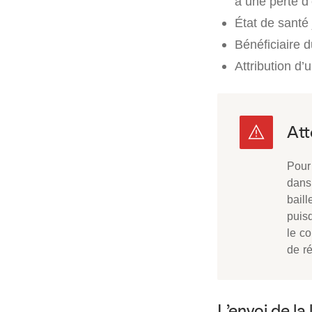
à une perte d’
État de santé 
Bénéficiaire 
Attribution d’
Pour
dans 
bail
puisq
le co
de ré
L’envoi de la