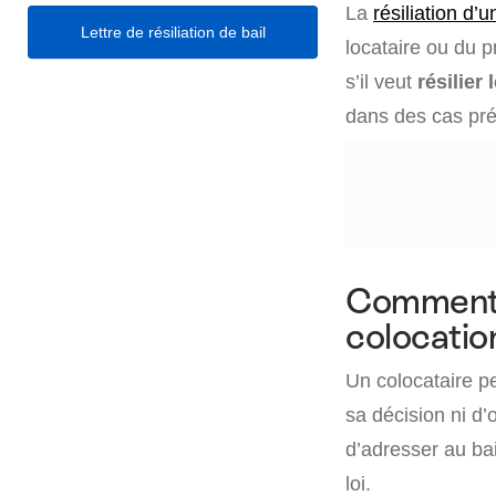
La
résiliation d’u
Lettre de résiliation de bail
locataire ou du p
s’il veut
résilier 
dans des cas pré
Comment r
colocatio
Un colocataire peu
sa décision ni d’o
d’adresser au bai
loi.