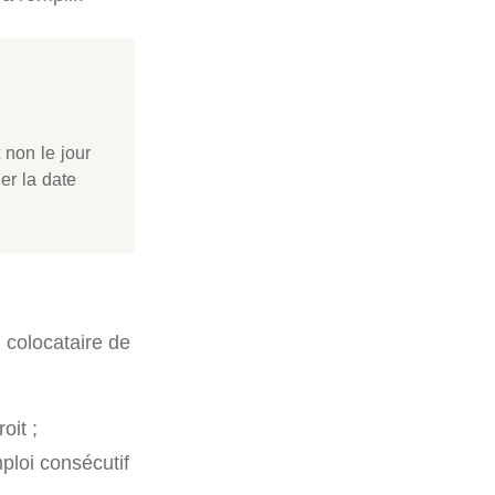
t non le jour
ler la date
 colocataire de
oit ;
ploi consécutif