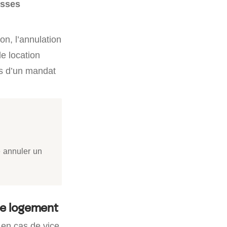
usses
ion, l’annulation
de location
as d’un mandat
e annuler un
 le logement
e en cas de vice