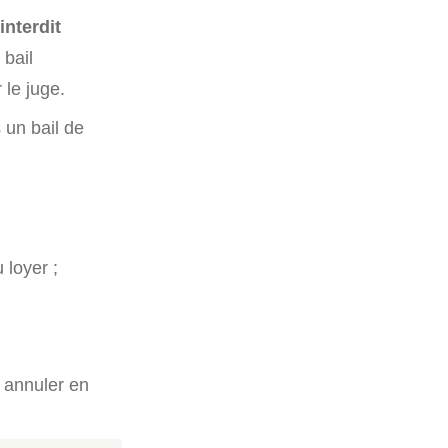
interdit
 bail
 le juge.
s un bail de
 loyer ;
e annuler en