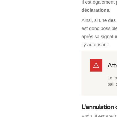
Il est également p
déclarations.
Ainsi, si une des
est donc possible
après sa signatur
l’y autorisant.
Le l
bail 
L’annulation
Enfin, il est env