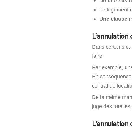
De fausses d
Le logement 
Une clause i
L’annulation 
Dans certains cas
faire.
Par exemple, un
En conséquence, 
contrat de locati
De la même maniè
juge des tutelles,
L’annulation 