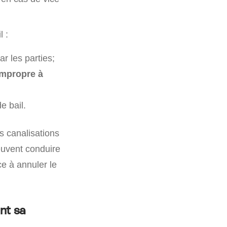
l :
r les parties;
impropre à
e bail.
s canalisations
euvent conduire
e à annuler le
nt sa