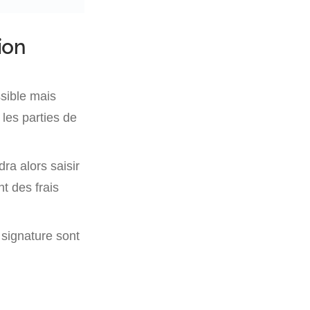
ion
ssible mais
les parties de
udra alors saisir
t des frais
 signature sont