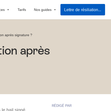
Lettre de résiliation de bail
ces
Tarifs
Nos guides
ion après signature ?
tion après
RÉDIGÉ PAR
 le bail signé