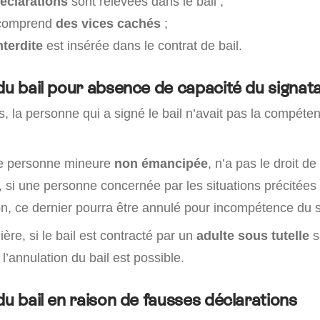
éclarations
sont relevées dans le bail ;
comprend
des vices cachés
;
nterdite
est insérée dans le contrat de bail.
du bail pour absence de capacité du signata
, la personne qui a signé le bail n’avait pas la compéte
e personne mineure
non émancipée
, n’a pas le droit de
si une personne concernée par les situations précitées
on, ce dernier pourra être annulé pour incompétence du s
re, si le bail est contracté par un
adulte sous tutelle
s
 l’annulation du bail est possible.
du bail en raison de fausses déclarations