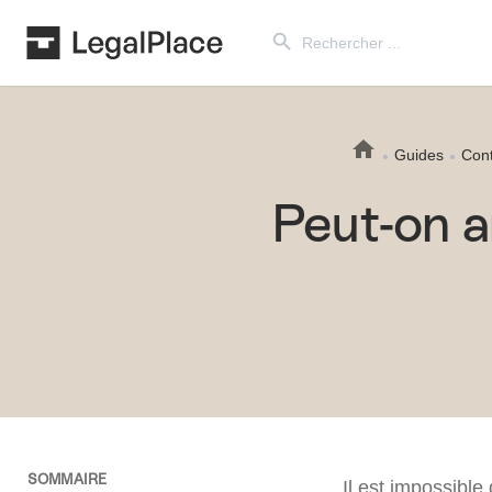
Search Button
Search
for:
Guides
Cont
Peut-on a
SOMMAIRE
Il est impossible