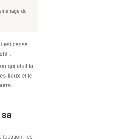
à déménagé du
at est censé
tif .
on qui était la
les lieux
et le
ourra
 sa
e location, les