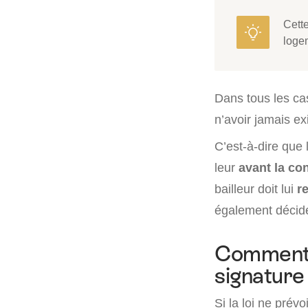
Cette
loge
Dans tous les cas
n’avoir jamais exi
C’est-à-dire que l
leur
avant la co
bailleur doit lui
r
également décide
Comment r
signature
Si la loi ne prévo