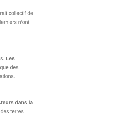
it collectif de
erniers n’ont
ts.
Les
r que des
ations.
cteurs dans la
 des terres