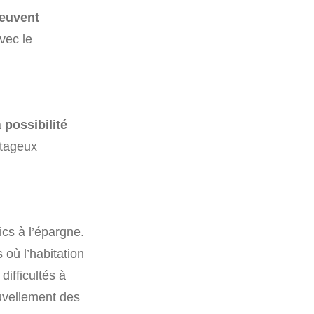
euvent
avec le
a
possibilité
ntageux
cs à l’épargne.
 où l’habitation
ifficultés à
ouvellement des