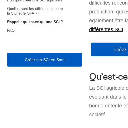
Pourquoi créer une SCI agricole ?
difficultés renco
Quelles sont les différences entre
production, qui e
la SCI et le GFA ?
également être la
Rappel : qu’est-ce qu’une SCI ?
différentes SCI
.
FAQ
Créez 
Créer ma SCI en 5mn
Qu’est-ce
La SCI agricole o
évoluant dans le
bonne entente en
société.