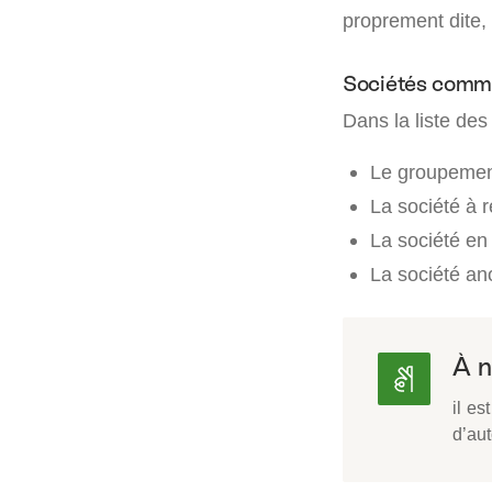
proprement dite,
Sociétés comm
Dans la liste des
Le groupement
La société à r
La société en 
La société a
À n
il es
d’aut