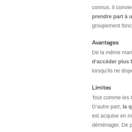
connus. Il convi
prendre part à u
groupement fonci
Avantages
De la même maniè
d’accéder plus 
lorsqu’ils ne dis
Limites
Tout comme les GF
D’autre part,
la 
est acquise en mê
déménager. De plu