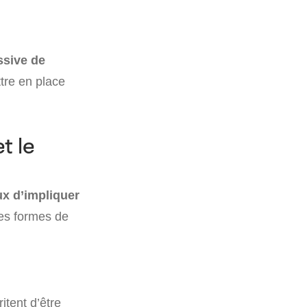
ssive de
ttre en place
t le
ux d’impliquer
Ces formes de
itent d’être