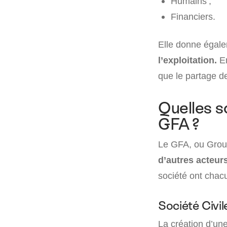
Humains ;
Financiers.
Elle donne égale
l’exploitation.
En
que le partage de
Quelles so
GFA ?
Le GFA, ou Group
d’autres acteur
société ont chacu
Société Civil
La création d’un