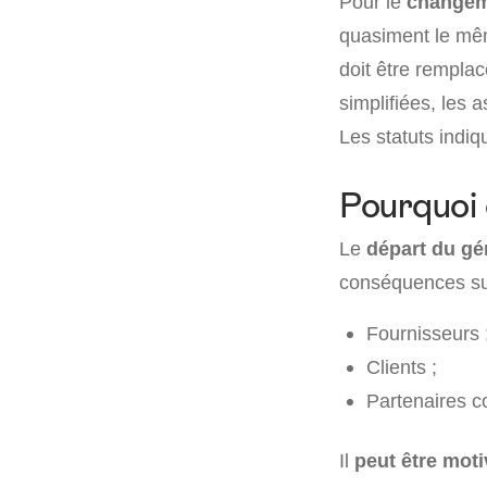
Pour le
changem
quasiment le mê
doit être remplac
simplifiées, les
Les statuts indi
Pourquoi 
Le
départ du gé
conséquences sur 
Fournisseurs 
Clients ;
Partenaires 
Il
peut être moti