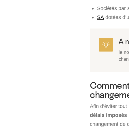
Sociétés par a
SA
dotées d’u
À n
le no
chan
Comment b
changemen
Afin d’éviter tou
délais imposés 
changement de dir