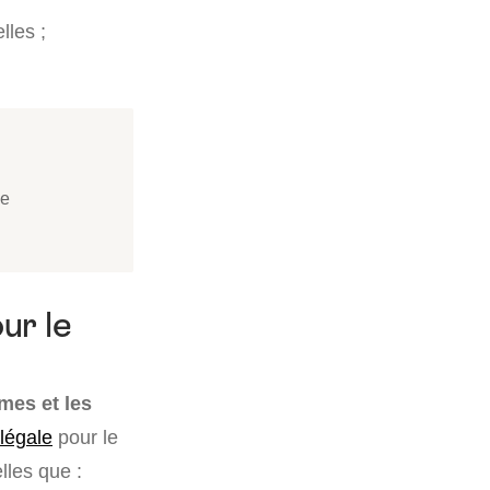
lles ;
de
ur le
mes et les
légale
pour le
lles que :