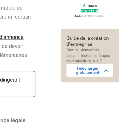
emande de
dre un certain
d’annonce
Guide de la création
d'entreprise
s de devoir
Statuts, démarches,
plémentaires
aides... Toutes les étapes
pour réussir de A à Z.
Télécharger
gratuitement
dirigeant
nce légale