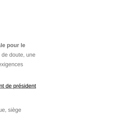
le pour le
s de doute, une
 exigences
t de président
ue, siège