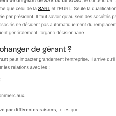
ent de dirigeant de SAS ou de SASU
, le contenu de l’
me que celui de la
SARL
et l’EURL. Seule la qualification
ée par président. Il faut savoir qu’au sein des sociétés p
 associés ne décident pas automatiquement du remplacem
quent généralement l’organe décisionnaire.
changer de gérant ?
rant
peut impacter grandement l’entreprise. Il arrive qu’il
les relations avec les :
;
commerciaux.
vé par différentes raisons
, telles que :