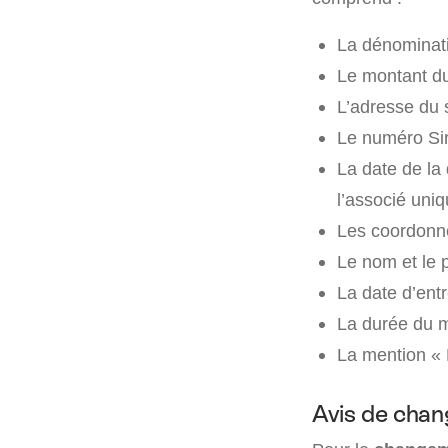
La dénominati
Le montant du 
L’adresse du s
Le numéro Sir
La date de la
l’associé uniq
Les coordonn
Le nom et le p
La date d’entr
La durée du m
La mention « R
Avis de cha