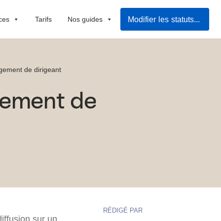
Modifier les statuts de mon entreprise
ces
Tarifs
Nos guides
gement de dirigeant
gement de
RÉDIGÉ PAR
diffusion sur un