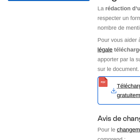
La
rédaction d’
respecter un form
nombre de mentio
Pour vous aider à
légale
télécharg
apporter par la s
sur le document.
Téléchar
gratuite
Avis de cha
Pour le
changeme
comprend :