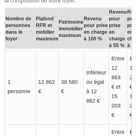
la composition de votre foyer.
Revenu
Re
Nombre de
Plafond
Revenu
pour
pou
Patrimoine
personnes
RFR et
pour prise
prise
pri
immobilier
dans le
mobilier
en charge
en
en
maximum
foyer
maximum
à 100 %
charge
cha
à 55 %
à 2
Entre
En
12
15
Inférieur
863
20
1
12 862
38 580
ou égal
€ et
€ 
personne
€
€
à 12
15
19
862 €
203
29
€
€
Entre
En