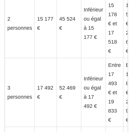
15
17
Inférieur
178
51
2
15 177
45 524
ou égal
€ et
€ 
personnes
€
€
à 15
17
21
177 €
518
60
€
€
Entre
En
17
19
Inférieur
493
83
3
17 492
52 469
ou égal
€ et
€ 
personnes
€
€
à 17
19
23
492 €
833
92
€
€