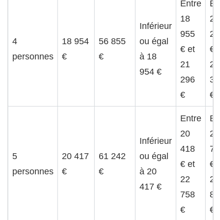
Entre
En
18
21
Inférieur
955
29
4
18 954
56 855
ou égal
€ et
€ 
personnes
€
€
à 18
21
25
954 €
296
38
€
€
Entre
En
20
22
Inférieur
418
75
5
20 417
61 242
ou égal
€ et
€ 
personnes
€
€
à 20
22
26
417 €
758
84
€
€