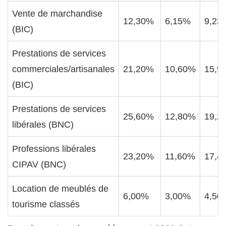
Vente de marchandise
12,30%
6,15%
9,23
(BIC)
Prestations de services
commerciales/artisanales
21,20%
10,60%
15,9
(BIC)
Prestations de services
25,60%
12,80%
19,2
libérales (BNC)
Professions libérales
23,20%
11,60%
17,4
CIPAV (BNC)
Location de meublés de
6,00%
3,00%
4,50
tourisme classés