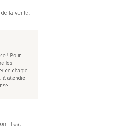
de la vente,
ce ! Pour
re les
ier en charge
u’à attendre
risé.
n, il est