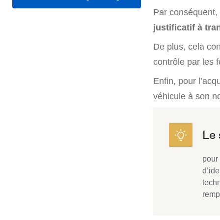
Par conséquent,
justificatif à tr
De plus, cela co
contrôle par les f
Enfin, pour l’acq
véhicule à son n
pour 
d’ide
techn
rempl