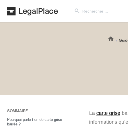
Search Button
Search
for:
Guid
SOMMAIRE
La
carte grise
bar
Pourquoi parle-t-on de carte grise
informations qu’e
barrée ?