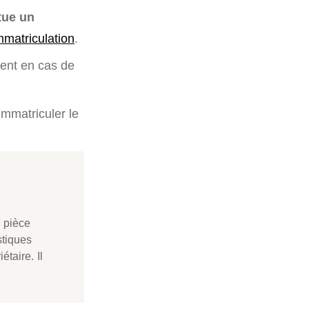
tue un
immatriculation
.
ment en cas de
immatriculer le
a pièce
stiques
taire. Il