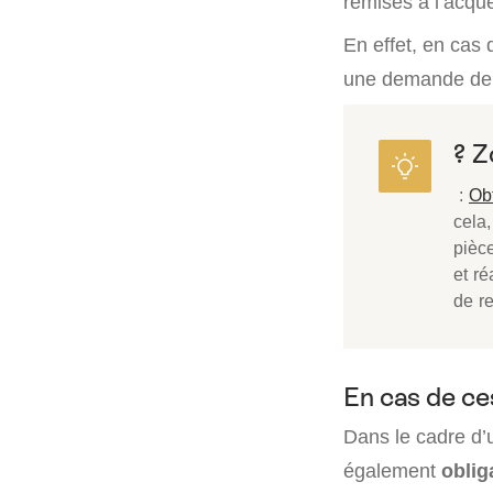
remises à l’acqué
En effet, en cas
une demande de d
? 
:
Obt
cela,
pièc
et ré
de re
En cas de ce
Dans le cadre d’u
également
oblig