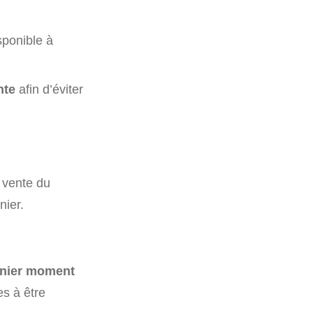
isponible à
nte
afin d’éviter
a vente du
nier.
ernier moment
es à être