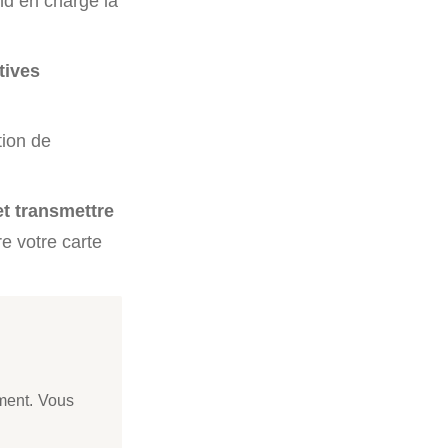
nd en charge la
tives
tion de
t transmettre
e votre carte
ément. Vous