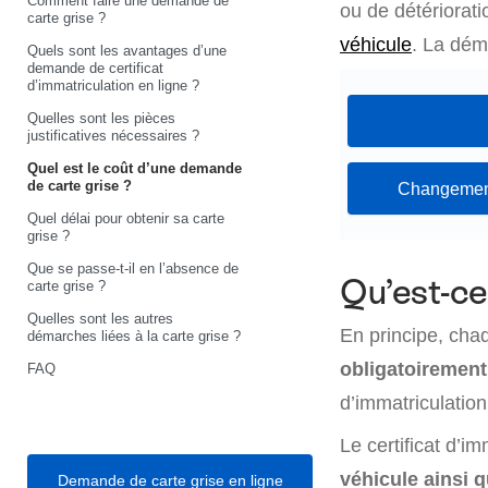
Comment faire une demande de
ou de détériorat
carte grise ?
véhicule
. La dém
Quels sont les avantages d’une
demande de certificat
d’immatriculation en ligne ?
Quelles sont les pièces
justificatives nécessaires ?
Quel est le coût d’une demande
de carte grise ?
Changement
Quel délai pour obtenir sa carte
grise ?
Que se passe-t-il en l’absence de
Qu’est-ce
carte grise ?
Quelles sont les autres
En principe, chaq
démarches liées à la carte grise ?
obligatoirement
FAQ
d’immatriculatio
Le certificat d’i
véhicule ainsi q
Demande de carte grise en ligne