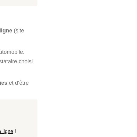
ligne
(site
utomobile.
tataire choisi
hes
et d’être
 ligne
!