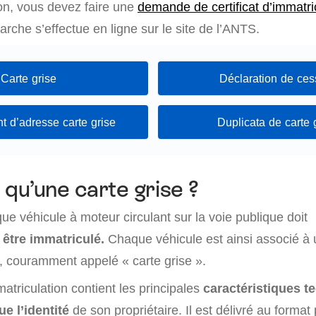
ion, vous devez faire une
demande de certificat d’immatri
arche s’effectue en ligne sur le site de l’ANTS.
Carte grise
Déclaration de ces
 d’adresse carte grise
Duplicata de carte 
 qu’une carte grise ?
ue véhicule à moteur circulant sur la voie publique doit
 être immatriculé.
Chaque véhicule est ainsi associé à u
n, couramment appelé « carte grise ».
mmatriculation contient les principales
caractéristiques t
ue l’identité
de son propriétaire. Il est délivré au format