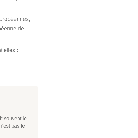
 européennes,
opéenne de
ielles :
it souvent le
n’est pas le