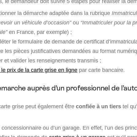
s, le demandeur doit suivre 5 étapes pour réaliser la dé
tionner la démarche adaptée dans la rubrique
Immatricul
cevoir un véhicule d’occasion”
ou
“Immatriculer pour la p
le”
en France, par exemple) ;
ter le formulaire de demande de certificat d’immatricula
re les pièces justificatives demandées au format numériq
er et valider les renseignements transmis ;
le prix de la carte grise en ligne
par carte bancaire.
démarche auprès d’un professionnel de l’aut
arte grise peut également être
confiée à un tiers
tel qu
un concessionnaire ou d’un garage. En effet, l’un des prin