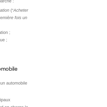
marche :
ation
(“
Acheter
remière fois un
tion ;
ue ;
omobile
’un automobile
cipaux