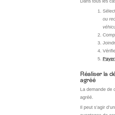
Dans tous les ca
Sélec
ou re
véhicu
Complé
Joind
Vérifi
Payer 
Réaliser la 
agréé
La demande de c
agréé.
Il peut s’agir d’